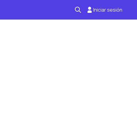
Iniciar sesión
Seguro automotriz
Mantención kilometraje
Revisión técnica