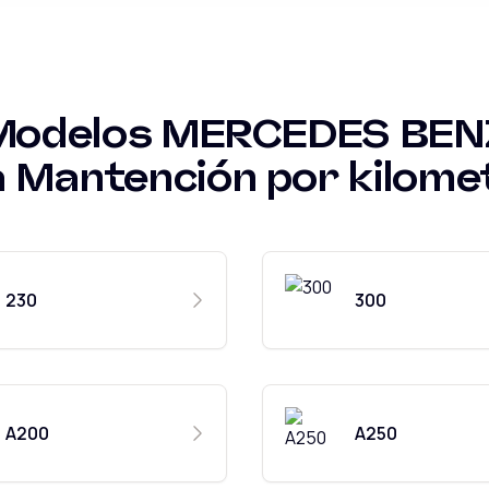
Modelos
MERCEDES BEN
a
Mantención por kilome
230
300
A200
A250