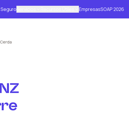
Seguro
Servicios
Recursos Útiles
Empresas
SOAP 2026
 Cerda
NZ
rre