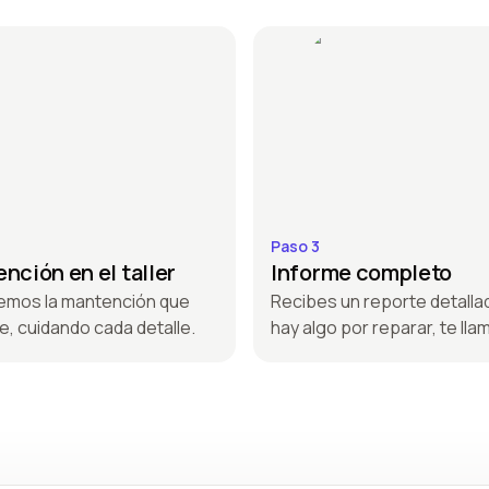
Paso 3
nción en el taller
Informe completo
emos la mantención que
Recibes un reporte detallad
e, cuidando cada detalle.
hay algo por reparar, te ll