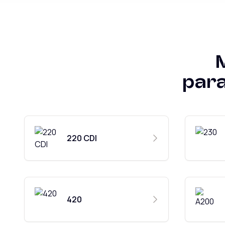
par
220 CDI
420