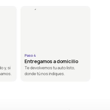
Paso 4
Entregamos a domicilio
o y, si
Te devolvemos tu auto listo,
amamos.
donde tú nos indiques.