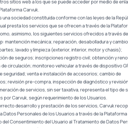
otros sitios web a los que se puede acceder por medio de enl
Plataforma Carvuk.
 una sociedad constituida conforme con las leyes de la Repú
 cual presta los servicios que se ofrecen a través de la Platafo
omo, asimismo, los siguientes servicios ofrecidos a través d
: mantención mecánica; reparación, desabolladura y cambio
partes; lavado y limpieza (exterior, interior, motor y chasis);
ión de seguros; inscripciones registro civil; obtención y ren
de circulación; monitoreo vehicular a través de dispositivo G
e seguridad; venta e instalación de accesorios; cambio de
s; revisión pre-compra, inspección de diagnóstico y revisión
eración de servicios, sin ser taxativa, representa el tipo de 
s por Carvuk, según requerimiento de los Usuarios.
orrecto desarrollo y prestación de los servicios, Carvuk recopil
a Datos Personales de los Usuarios a través de la Plataforma
o del Consentimiento del Usuario al Tratamiento de Datos Pe