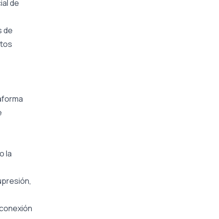
ial de
s de
atos
taforma
e
o la
upresión,
rconexión