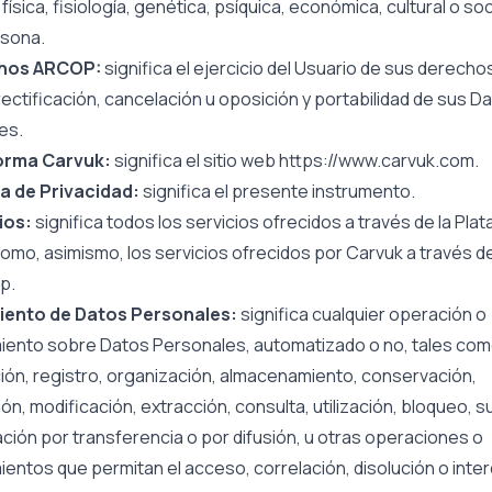
 física, fisiología, genética, psíquica, económica, cultural o soc
rsona.
hos ARCOP:
significa el ejercicio del Usuario de sus derecho
ectificación, cancelación u oposición y portabilidad de sus D
es.
orma Carvuk:
significa el sitio web https://www.carvuk.com.
ca de Privacidad:
significa el presente instrumento.
ios:
significa todos los servicios ofrecidos a través de la Pla
omo, asimismo, los servicios ofrecidos por Carvuk a través d
p.
iento de Datos Personales:
significa cualquier operación o
iento sobre Datos Personales, automatizado o no, tales com
ión, registro, organización, almacenamiento, conservación,
ón, modificación, extracción, consulta, utilización, bloqueo, s
ión por transferencia o por difusión, u otras operaciones o
entos que permitan el acceso, correlación, disolución o inte