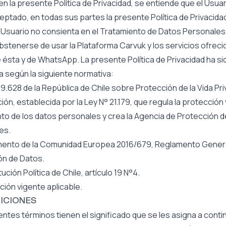
en la presente Política de Privacidad, se entiende que el Usuar
ceptado, en todas sus partes la presente Política de Privacida
 Usuario no consienta en el Tratamiento de Datos Personales
stenerse de usar la Plataforma Carvuk y los servicios ofreci
 ésta y de WhatsApp. La presente Política de Privacidad ha si
 según la siguiente normativa:
19.628 de la República de Chile sobre Protección de la Vida Pri
ión, establecida por la Ley N° 21.179, que regula la protección 
to de los datos personales y crea la Agencia de Protección 
es.
mento de la Comunidad Europea 2016/679, Reglamento Gener
ón de Datos.
ución Política de Chile, artículo 19 N°4.
ación vigente aplicable.
NICIONES
entes términos tienen el significado que se les asigna a conti