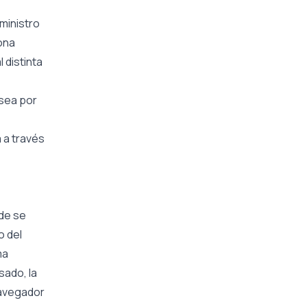
ministro
ona
 distinta
 sea por
 a través
nde se
o del
ma
sado, la
 navegador