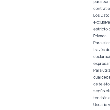
para pon
contrati
Los Dato
exclusiva
estricto 
Privada.
Para el c
través de
declaraci
expresame
Para util
cual debe
de teléfo
según el
tendrán e
Usuario y