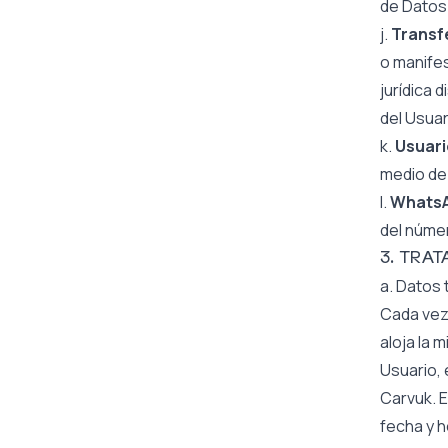
de Datos
j.
Transf
o manife
jurídica 
del Usuar
k.
Usuari
medio de
l.
Whats
del númer
3. TRA
a. Datos 
Cada vez 
aloja la 
Usuario, 
Carvuk. E
fecha y h