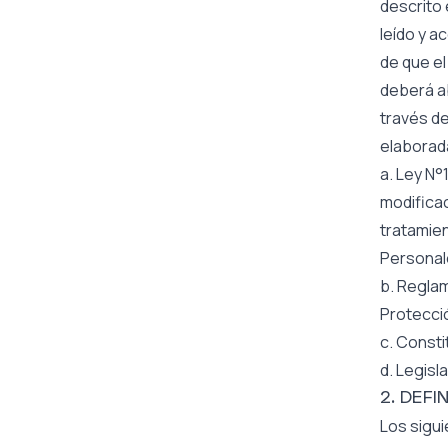
descrito 
leído y a
de que el
deberá ab
través de
elaborada
a. Ley N°
modificac
tratamien
Personal
b. Regla
Protecci
c. Constit
d. Legisl
2. DEFI
Los sigui