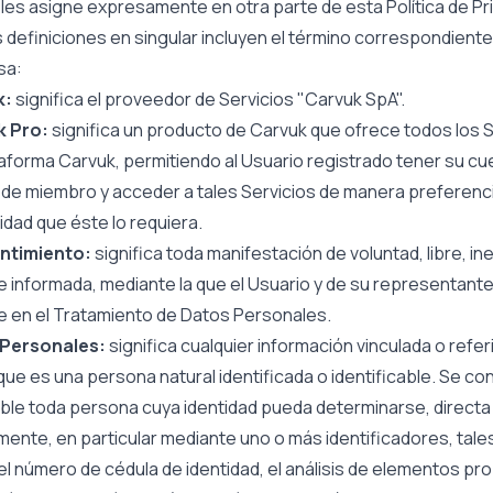
 les asigne expresamente en otra parte de esta Política de Pr
 definiciones en singular incluyen el término correspondiente 
sa:
k:
significa el proveedor de Servicios "Carvuk SpA".
k Pro:
significa un producto de Carvuk que ofrece todos los S
taforma Carvuk, permitiendo al Usuario registrado tener su cu
de miembro y acceder a tales Servicios de manera preferenci
ridad que éste lo requiera.
ntimiento:
significa toda manifestación de voluntad, libre, in
 informada, mediante la que el Usuario y de su representante
e en el Tratamiento de Datos Personales.
Personales:
significa cualquier información vinculada o referi
que es una persona natural identificada o identificable. Se co
able toda persona cuya identidad pueda determinarse, directa
mente, en particular mediante uno o más identificadores, tale
l número de cédula de identidad, el análisis de elementos pro