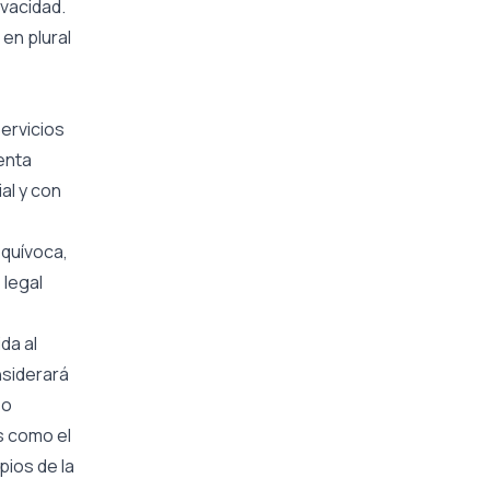
ivacidad.
en plural
ervicios
enta
al y con
equívoca,
 legal
da al
nsiderará
 o
s como el
pios de la