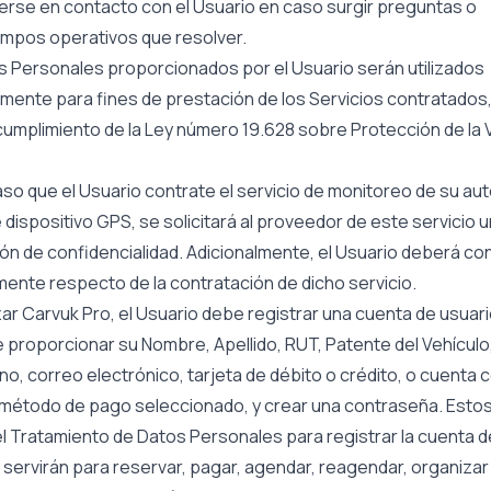
erse en contacto con el Usuario en caso surgir preguntas o
empos operativos que resolver.
s Personales proporcionados por el Usuario serán utilizados
mente para fines de prestación de los Servicios contratados
cumplimiento de la Ley número 19.628 sobre Protección de la 
aso que el Usuario contrate el servicio de monitoreo de su aut
 dispositivo GPS, se solicitará al proveedor de este servicio 
ón de confidencialidad. Adicionalmente, el Usuario deberá co
nte respecto de la contratación de dicho servicio.
izar Carvuk Pro, el Usuario debe registrar una cuenta de usuari
 proporcionar su Nombre, Apellido, RUT, Patente del Vehícul
no, correo electrónico, tarjeta de débito o crédito, o cuenta c
 método de pago seleccionado, y crear una contraseña. Esto
l Tratamiento de Datos Personales para registrar la cuenta d
 servirán para reservar, pagar, agendar, reagendar, organizar