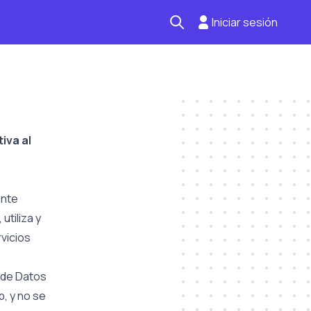
Iniciar sesión
Seguro automotriz
Mantención kilometraje
Revisión técnica
iva al
ente
utiliza y
vicios
o de Datos
, y no se