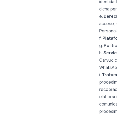
identidad
dicha pe
e.
Derec
acceso, r
Personal
f.
Plataf
g.
Políti
h.
Servic
Carvuk, c
WhatsAp
i.
Tratam
procedim
recopilac
elaboraci
comunicac
procedimi