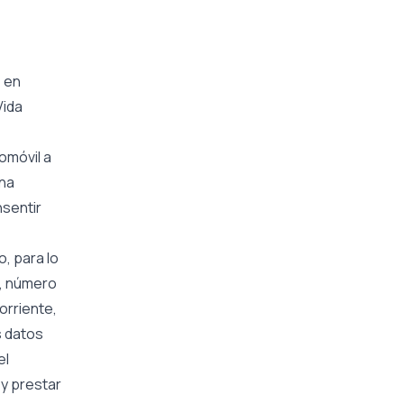
, en
Vida
omóvil a
una
nsentir
o, para lo
o, número
orriente,
s datos
el
 y prestar