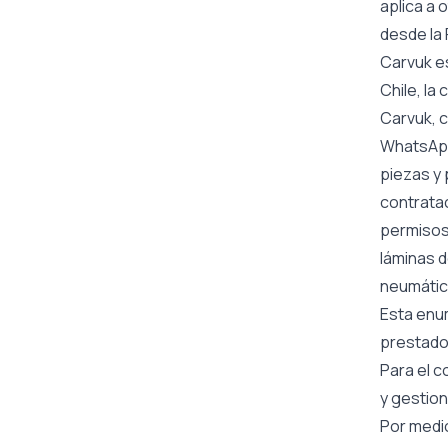
aplica a 
desde la 
Carvuk es
Chile, la
Carvuk, c
WhatsApp
piezas y 
contratac
permisos 
láminas d
neumático
Esta enum
prestado
Para el c
y gestion
Por medi