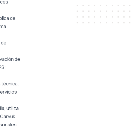
aces
blica de
rma
e
 de
ovación de
PS;
 técnica.
servicios
a, utiliza
 Carvuk.
rsonales