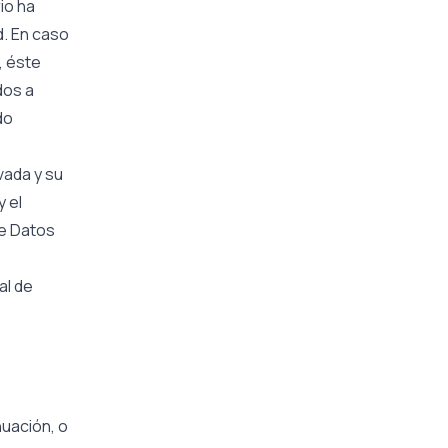
io ha
d. En caso
, éste
dos a
do
vada y su
y el
de Datos
al de
nuación, o