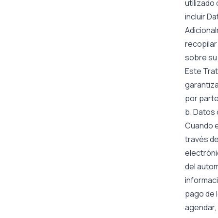
utilizado
incluir D
Adicional
recopilar
sobre su 
Este Tra
garantiza
por parte
b. Datos 
Cuando el
través de
electróni
del autom
informaci
pago de l
agendar, 