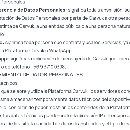
 Personales.
erencia de Datos Personales:
significa toda transmisión, su
stación de Datos Personales por parte de Carvuk a otra pers
distinta de Carvuk, a una entidad pública o a una persona natural
io.
o:
significa toda persona que contrata y usa los Servicios, ya
 la Plataforma Carvuk o WhatsApp.
App:
significa la aplicación de mensajería de Carvuk que opera
o de teléfono +56 9 3710 0308.
TAMIENTO DE DATOS PERSONALES
técnicos
que se abre y utiliza la Plataforma Carvuk, los servidores do
misma almacenan temporalmente datos técnicos del dispositiv
ello, con el fin de poder mostrar los contenidos de la Platafor
stos datos técnicos pueden incluir la dirección IP del equipo u
ora de la visita, la cantidad de datos transferidos y el tipo de