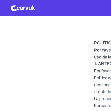
POLÍTI
Por favo
uso de l
1. ANT
Por favor
Política 
gestiona 
prestado
La presen
Personale