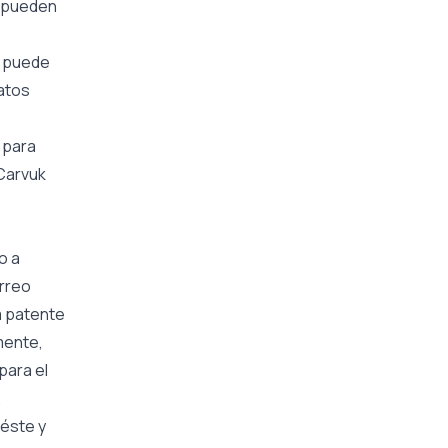
, pueden
e puede
datos
 para
 Carvuk
o a
orreo
a patente
mente,
para el
,
 éste y