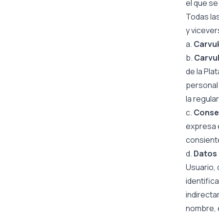
el que se
Todas las
y vicever
a.
Carvu
b.
Carvu
de la Pla
personal 
la regula
c.
Conse
expresa e
consient
d.
Datos 
Usuario, 
identific
indirecta
nombre, e