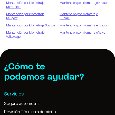
Mantención por kilometraje
Mantención por kilometraje
Nissan
Mitsubishi
Mantención por kilometraje
Mantención por kilometraje
Peugeot
Subaru
Mantención por kilometraje
Suzuki
Mantención por kilometraje
Toyota
Mantención por kilometraje
Mantención por kilometraje
Volvo
Volkswagen
¿Cómo te
podemos ayudar?
Servicios
Seguro automotriz
Revisión Técnica a domicilio