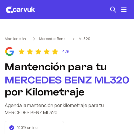
Seguro automotriz
Mantención
Mercedes Benz
ML320
Mantención kilometraje
4.9
Revisión técnica
Mantención
para tu
MERCEDES BENZ
ML320
por Kilometraje
Agenda la mantención por kilometraje
para tu
MERCEDES BENZ
ML320
100% online