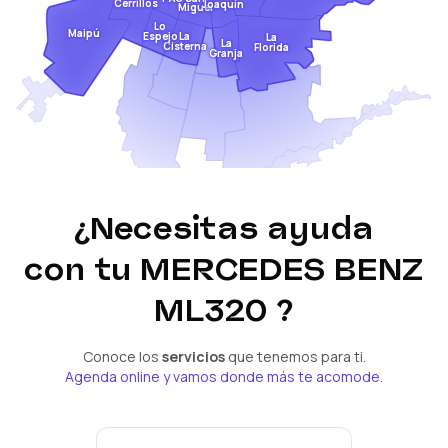
Cerrillos
Joaquín
Miguel
Lo
Maipú
Espejo
La
La
La
Cisterna
Florida
Granja
¿Necesitas ayuda
con tu
MERCEDES BENZ
ML320
?
Conoce los
servicios
que tenemos para ti.
Agenda online y vamos donde más te acomode.