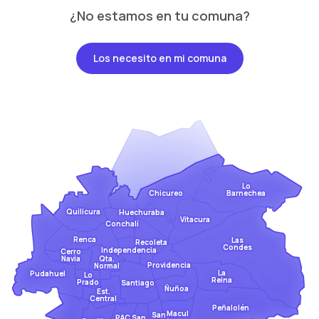
¿No estamos en tu comuna?
Los necesito en mi comuna
Lo
Barnechea
Chicureo
Quilicura
Huechuraba
Vitacura
Conchalí
Renca
Las
Recoleta
Condes
Independencia
Cerro
Qta.
Navia
Providencia
Normal
La
Pudahuel
Lo
Reina
Prado
Santiago
Ñuñoa
Est.
Central
Peñalolén
Macul
San
San
PAC