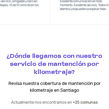
uy buen servicio, amigable y claro en
Excelente comunicación en t
odas las etapas. 10 de 10 como dicen los
momento. Excelente servicio
los
atentos y dispuestos a explica
¿Dónde llegamos con nuestro
servicio de mantención por
kilometraje?
Revisa nuestra cobertura
de mantención por
kilometraje
en
Santiago
Actualmente nos encontramos en
+25 comunas