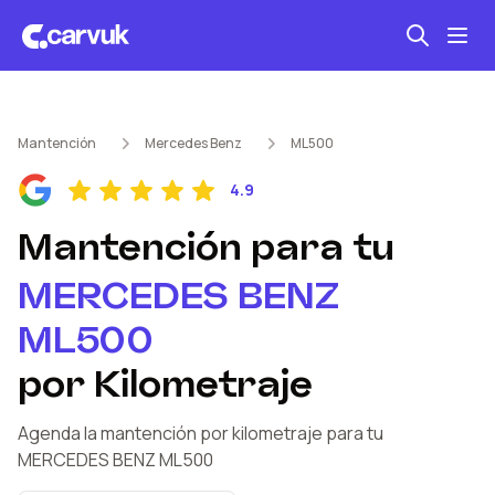
Seguro automotriz
Mantención
Mercedes Benz
ML500
Mantención kilometraje
4.9
Revisión técnica
Mantención
para tu
MERCEDES BENZ
ML500
por Kilometraje
Agenda la mantención por kilometraje
para tu
MERCEDES BENZ
ML500