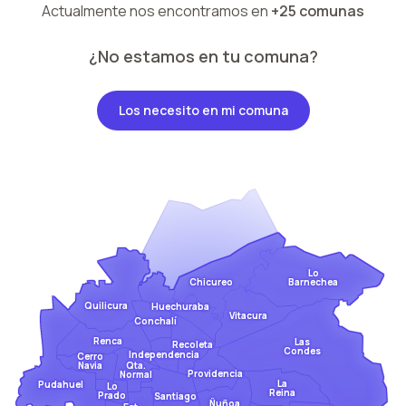
Actualmente nos encontramos en
+25 comunas
¿No estamos en tu comuna?
Los necesito en mi comuna
Lo
Barnechea
Chicureo
Quilicura
Huechuraba
Vitacura
Conchalí
Renca
Las
Recoleta
Condes
Independencia
Cerro
Qta.
Navia
Providencia
Normal
La
Pudahuel
Lo
Reina
Prado
Santiago
Ñuñoa