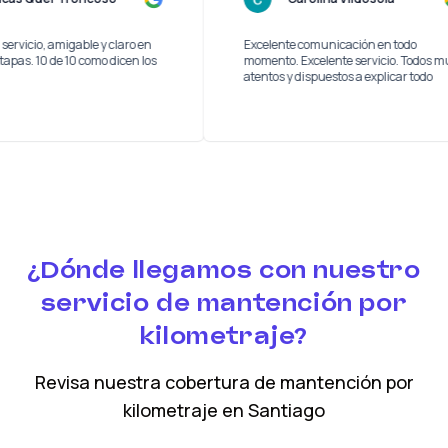
y buen servicio, amigable y claro en
Excelente comunicación en t
das las etapas. 10 de 10 como dicen los
momento. Excelente servicio.
los
atentos y dispuestos a explica
¿Dónde llegamos con nuestro
servicio de mantención por
kilometraje?
Revisa nuestra cobertura
de mantención por
kilometraje
en
Santiago