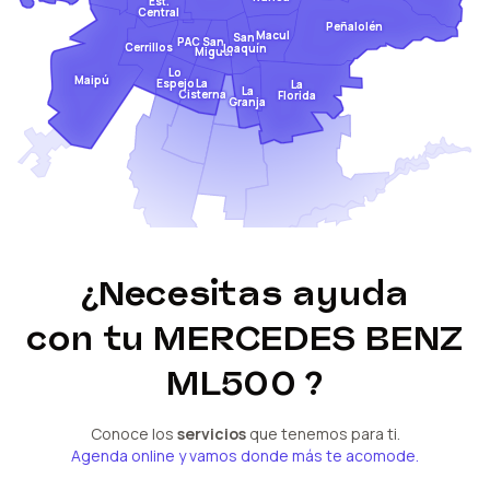
Est.
Central
Peñalolén
Macul
San
San
PAC
Cerrillos
Joaquín
Miguel
Lo
Maipú
Espejo
La
La
La
Cisterna
Florida
Granja
¿Necesitas ayuda
con tu
MERCEDES BENZ
ML500
?
Conoce los
servicios
que tenemos para ti.
Agenda online y vamos donde más te acomode.