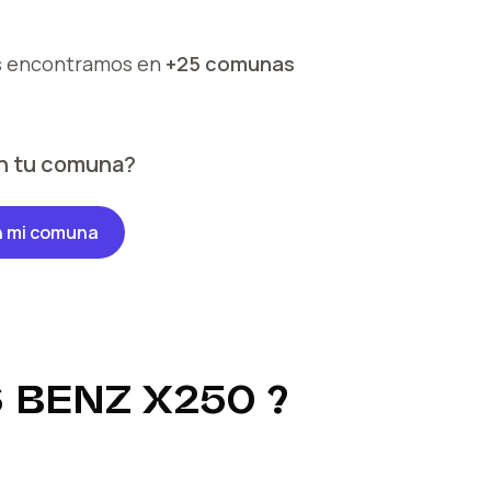
s encontramos en
+25 comunas
n tu comuna?
n mi comuna
 BENZ X250
?