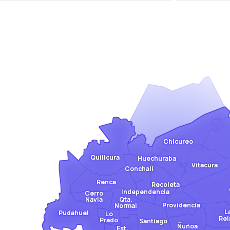
Chicureo
Quilicura
Huechuraba
Vitacura
Conchalí
Renca
Recoleta
Independencia
Cerro
Qta.
Navia
Providencia
Normal
L
Pudahuel
Lo
Rei
Prado
Santiago
Ñuñoa
Est.