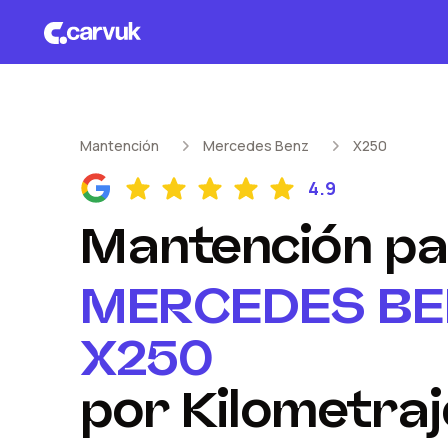
Mantención
Mercedes Benz
X250
4.9
Mantención
pa
MERCEDES BE
X250
por Kilometraj