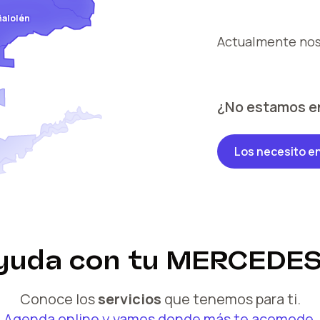
ñalolén
Actualmente no
¿No estamos e
Los necesito e
ayuda
con tu
MERCEDES
Conoce los
servicios
que tenemos para ti.
Agenda online y vamos donde más te acomode.