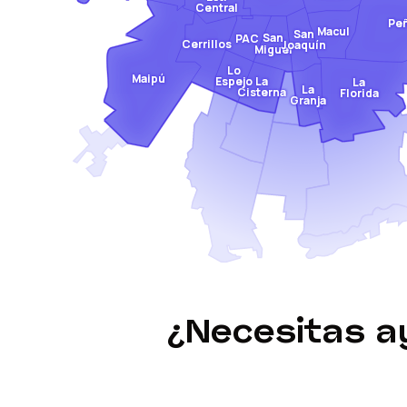
Central
Pe
Macul
San
San
PAC
Cerrillos
Joaquín
Miguel
Lo
Maipú
Espejo
La
La
La
Cisterna
Florida
Granja
¿Necesitas 