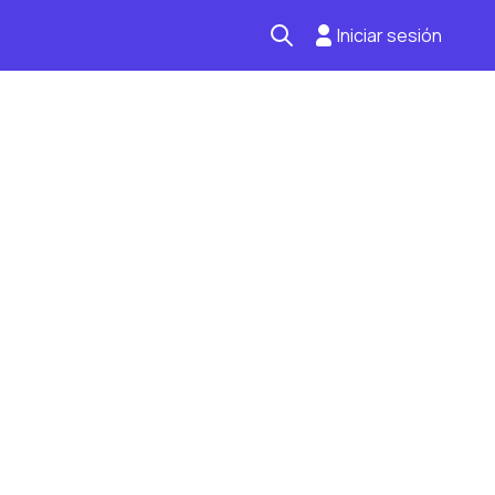
Iniciar sesión
Seguro automotriz
Mantención kilometraje
Revisión técnica