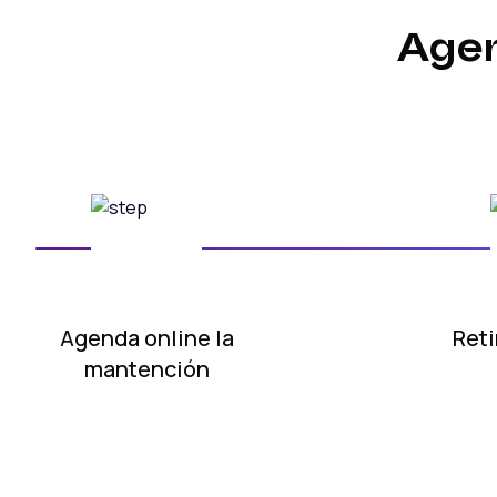
Agen
Agenda online
la
Reti
mantención