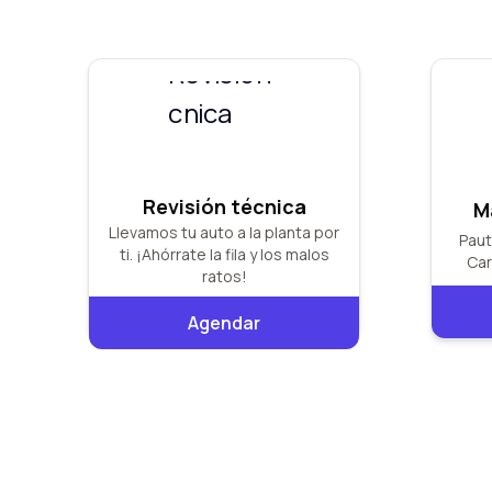
Revisión técnica
M
Llevamos tu auto a la planta por
Paut
ti. ¡Ahórrate la fila y los malos
Car
ratos!
Agendar