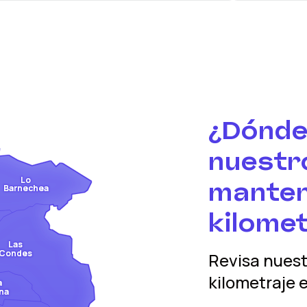
¿Dónde
nuestro
Lo
manten
Barnechea
kilomet
Las
Condes
Revisa nues
kilometraje
e
a
na