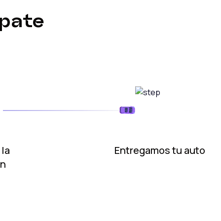
úpate
 la
Entregamos tu auto
ón