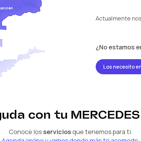
ñalolén
Actualmente no
¿No estamos e
Los necesito e
yuda
con tu
MERCEDES 
Conoce los
servicios
que tenemos para ti.
Agenda online y vamos donde más te acomode.