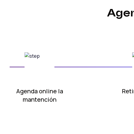
Agen
Agenda online
la
Reti
mantención