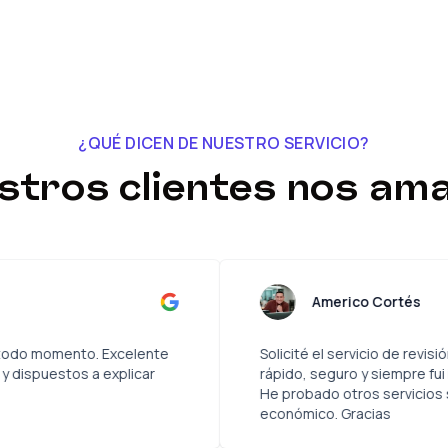
¿QUÉ DICEN DE NUESTRO SERVICIO?
stros clientes nos ama
olina Vildosola
Ame
comunicación en todo momento. Excelente
Solicité el
odos muy atentos y dispuestos a explicar
rápido, seg
He probado 
económico.