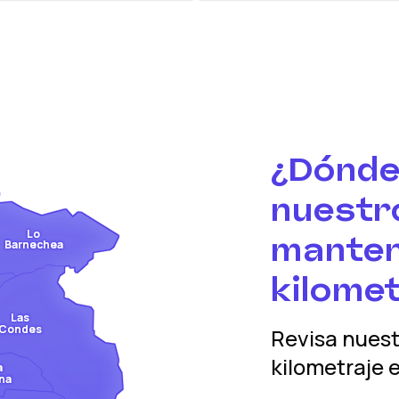
¿Dónde
nuestro
Lo
manten
Barnechea
kilomet
Las
Condes
Revisa nues
kilometraje
e
a
na