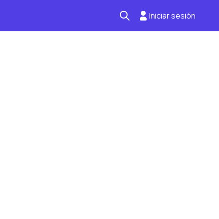
Iniciar sesión
Seguro automotriz
Mantención kilometraje
Revisión técnica