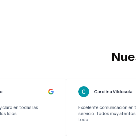
Nue
as Quer Troncoso
Car
rvicio, amigable y claro en todas las
Excelente 
de 10 como dicen los lolos
servicio. T
todo