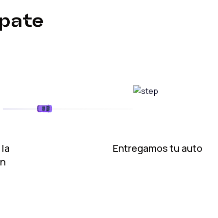
úpate
 la
Entregamos tu auto
ón