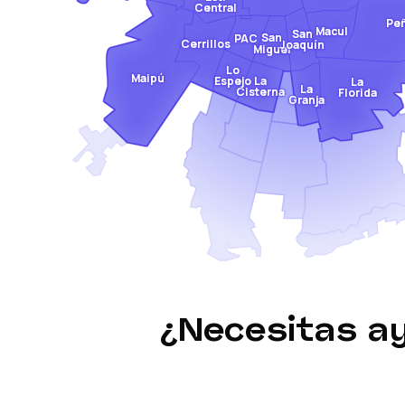
Central
Pe
Macul
San
San
PAC
Cerrillos
Joaquín
Miguel
Lo
Maipú
Espejo
La
La
La
Cisterna
Florida
Granja
¿Necesitas a