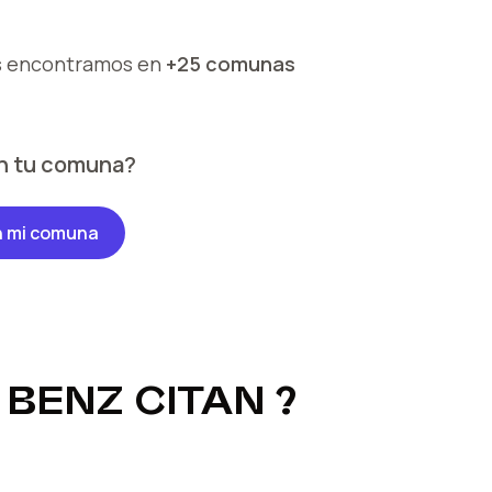
s encontramos en
+25 comunas
n tu comuna?
n mi comuna
BENZ CITAN
?