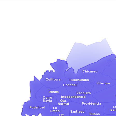
Chicureo
Quilicura
Huechuraba
Vitacura
Conchalí
Renca
Recoleta
Independencia
Cerro
Qta.
Navia
Providencia
Normal
L
Pudahuel
Lo
Rei
Prado
Santiago
Ñuñoa
Est.