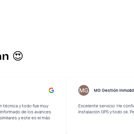
n 😍
rico Cortés
MG
 servicio de revisión técnica y todo fue muy
Excelente s
uro y siempre fui informado de los avances.
instalació
otros servicios similares y este es el más
 Gracias