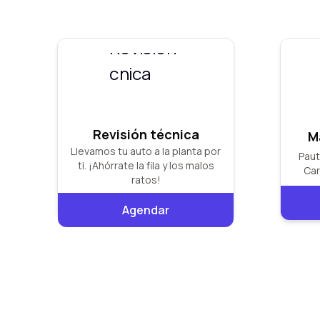
Revisión técnica
M
Llevamos tu auto a la planta por
Paut
ti. ¡Ahórrate la fila y los malos
Car
ratos!
Agendar