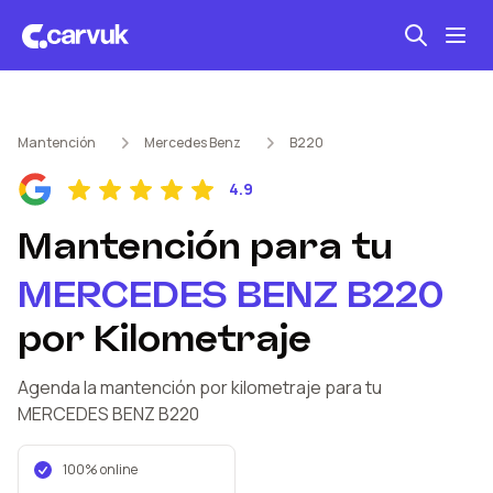
Seguro automotriz
Mantención
Mercedes Benz
B220
Mantención kilometraje
4.9
Revisión técnica
Mantención
para tu
MERCEDES BENZ
B220
por Kilometraje
Agenda la mantención por kilometraje
para tu
MERCEDES BENZ
B220
100% online