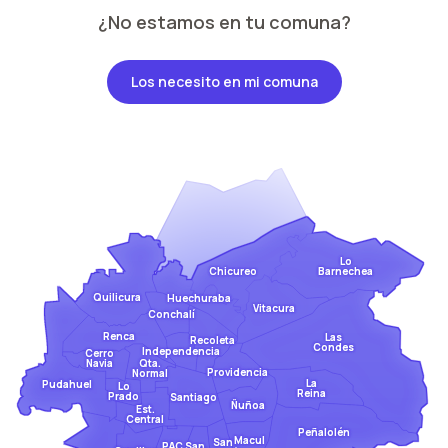
¿No estamos en tu comuna?
Los necesito en mi comuna
Lo
Barnechea
Chicureo
Quilicura
Huechuraba
Vitacura
Conchalí
Renca
Las
Recoleta
Condes
Independencia
Cerro
Qta.
Navia
Providencia
Normal
La
Pudahuel
Lo
Reina
Prado
Santiago
Ñuñoa
Est.
Central
Peñalolén
Macul
San
San
PAC