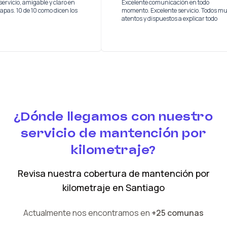
 buen servicio, amigable y claro en
Excelente comunicación en to
as las etapas. 10 de 10 como dicen los
momento. Excelente servicio. 
os
atentos y dispuestos a explicar
¿Dónde llegamos con nuestro
servicio de mantención por
kilometraje?
Revisa nuestra cobertura
de mantención por
kilometraje
en
Santiago
Actualmente nos encontramos en
+25 comunas