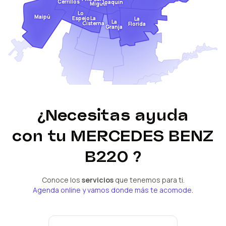
Cerrillos
Joaquín
Miguel
Lo
Maipú
Espejo
La
La
La
Cisterna
Florida
Granja
¿Necesitas ayuda
con tu
MERCEDES BENZ
B220
?
Conoce los
servicios
que tenemos para ti.
Agenda online y vamos donde más te acomode.