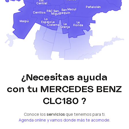
Est.
Central
Peñalolén
Macul
San
San
PAC
Cerrillos
Joaquín
Miguel
Lo
Maipú
Espejo
La
La
La
Cisterna
Florida
Granja
¿Necesitas ayuda
con tu
MERCEDES BENZ
CLC180
?
Conoce los
servicios
que tenemos para ti.
Agenda online y vamos donde más te acomode.