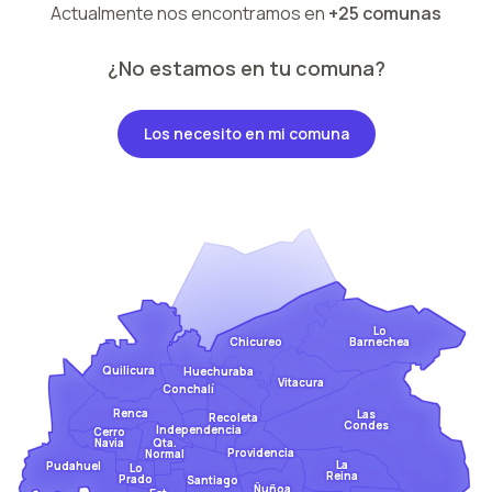
Actualmente nos encontramos en
+25 comunas
¿No estamos en tu comuna?
Los necesito en mi comuna
Lo
Barnechea
Chicureo
Quilicura
Huechuraba
Vitacura
Conchalí
Renca
Las
Recoleta
Condes
Independencia
Cerro
Qta.
Navia
Providencia
Normal
La
Pudahuel
Lo
Reina
Prado
Santiago
Ñuñoa