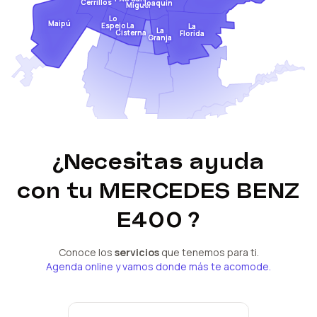
Cerrillos
Joaquín
Miguel
Lo
Maipú
Espejo
La
La
La
Cisterna
Florida
Granja
¿Necesitas ayuda
con tu
MERCEDES BENZ
E400
?
Conoce los
servicios
que tenemos para ti.
Agenda online y vamos donde más te acomode.