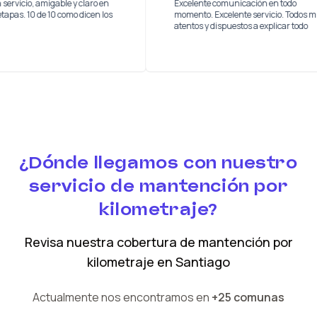
uy buen servicio, amigable y claro en
Excelente comunicación en t
odas las etapas. 10 de 10 como dicen los
momento. Excelente servicio
los
atentos y dispuestos a explica
¿Dónde llegamos con nuestro
servicio de mantención por
kilometraje?
Revisa nuestra cobertura
de mantención por
kilometraje
en
Santiago
Actualmente nos encontramos en
+25 comunas