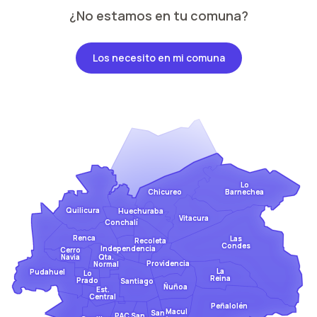
¿No estamos en tu comuna?
Los necesito en mi comuna
Lo
Barnechea
Chicureo
Quilicura
Huechuraba
Vitacura
Conchalí
Renca
Las
Recoleta
Condes
Independencia
Cerro
Qta.
Navia
Providencia
Normal
La
Pudahuel
Lo
Reina
Prado
Santiago
Ñuñoa
Est.
Central
Peñalolén
Macul
San
San
PAC