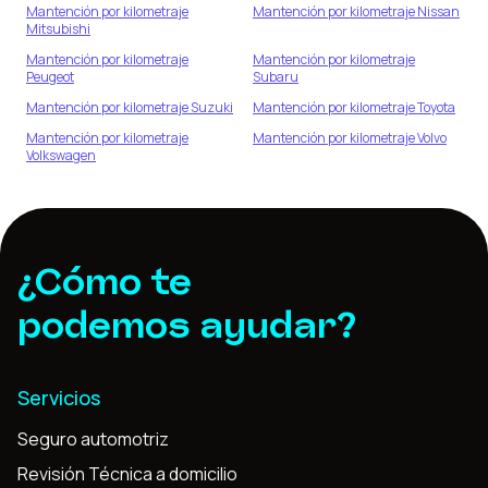
Mantención por kilometraje
Mantención por kilometraje
Nissan
Mitsubishi
Mantención por kilometraje
Mantención por kilometraje
Peugeot
Subaru
Mantención por kilometraje
Suzuki
Mantención por kilometraje
Toyota
Mantención por kilometraje
Mantención por kilometraje
Volvo
Volkswagen
¿Cómo te
podemos ayudar?
Servicios
Seguro automotriz
Revisión Técnica a domicilio