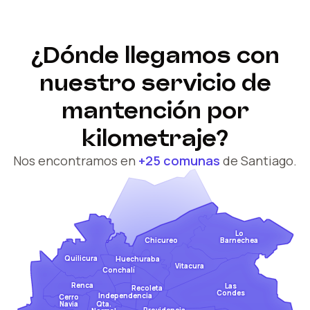
¿Dónde llegamos con
nuestro servicio de
mantención por
kilometraje?
Nos encontramos en
+25 comunas
de Santiago.
Lo
Barnechea
Chicureo
Quilicura
Huechuraba
Vitacura
Conchalí
Renca
Las
Recoleta
Condes
Independencia
Cerro
Qta.
Navia