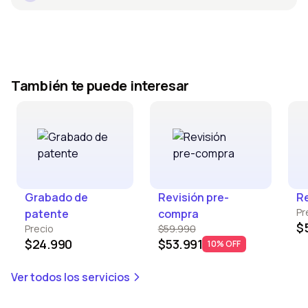
También te puede interesar
Grabado de
Revisión pre-
Re
Pr
patente
compra
$
Precio
$59.990
$24.990
$53.991
10% OFF
Ver todos los servicios