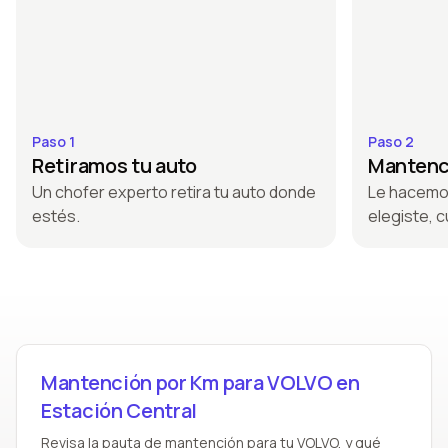
Paso 1
Paso 2
Retiramos tu auto
Mantenci
Un chofer experto retira tu auto donde
Le hacemo
estés.
elegiste, c
Mantención por Km para VOLVO en
Estación Central
Revisa la pauta de mantención para tu VOLVO, y qué