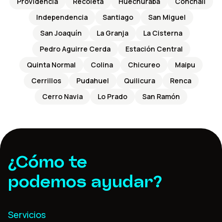
Providencia
Recoleta
Huechuraba
Conchalí
Independencia
Santiago
San Miguel
San Joaquín
La Granja
La Cisterna
Pedro Aguirre Cerda
Estación Central
Quinta Normal
Colina
Chicureo
Maipu
Cerrillos
Pudahuel
Quilicura
Renca
Cerro Navia
Lo Prado
San Ramón
¿Cómo te
podemos ayudar?
Servicios