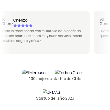
Chenzo
G
do lo relacionado con mi auto lo dejo confiado
Fue súper
 ellos apartir de ahora muy buen servicio rapido
quedó pe
ables seguro y eficaz.
100 mejores
startup de Chile
Startup
del año
2023