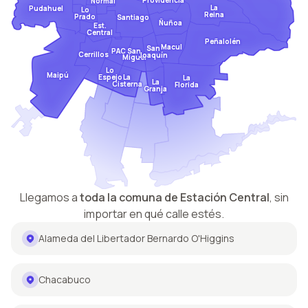
Providencia
Normal
La
Pudahuel
Lo
Reina
Prado
Santiago
Ñuñoa
Est.
Central
Peñalolén
Macul
San
San
PAC
Cerrillos
Joaquín
Miguel
Lo
Maipú
Espejo
La
La
La
Cisterna
Florida
Granja
Llegamos a
toda la comuna de
Estación Central
,
sin
importar en qué calle estés.
Alameda del Libertador Bernardo O'Higgins
Chacabuco