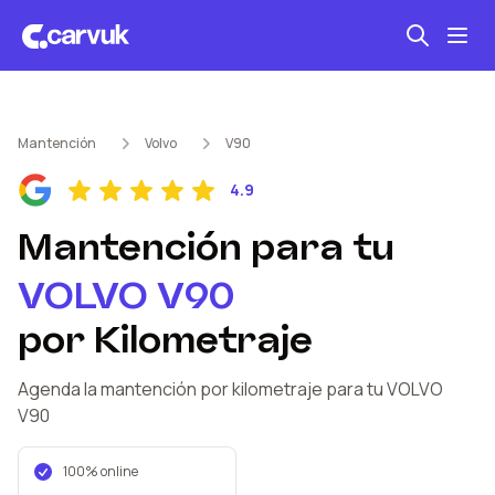
Seguro automotriz
Mantención
Volvo
V90
Mantención kilometraje
4.9
Revisión técnica
Mantención
para tu
VOLVO
V90
por Kilometraje
Agenda la mantención por kilometraje
para tu VOLVO
V90
100% online