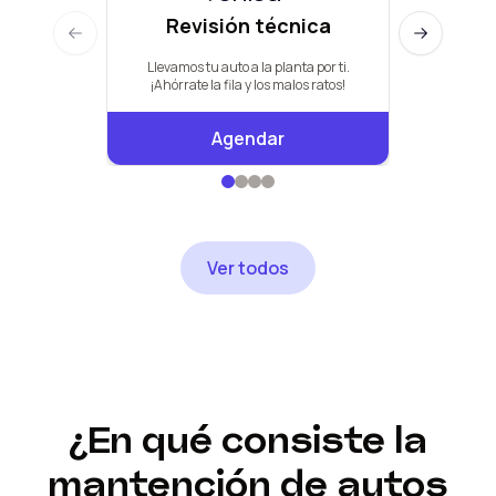
Revisión técnica
Man
Previous slide
Next slide
Llevamos tu auto a la planta por ti.
Pauta de +
¡Ahórrate la fila y los malos ratos!
Agendar
Ver todos
¿En qué consiste la
mantención de autos