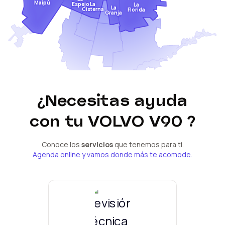
Maipú
Espejo
La
La
La
Cisterna
Florida
Granja
¿Necesitas ayuda
con tu
VOLVO V90
?
Conoce los
servicios
que tenemos para ti.
Agenda online y vamos donde más te acomode.