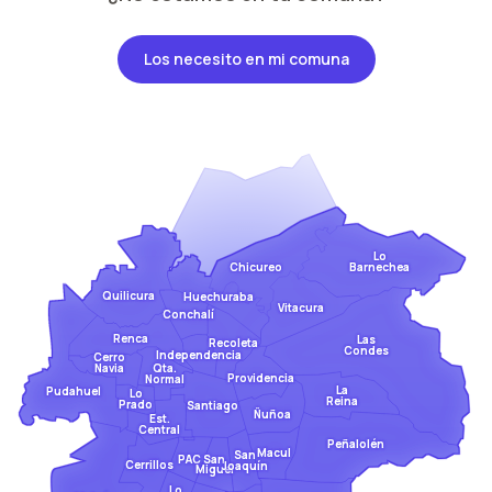
Los necesito en mi comuna
Lo
Barnechea
Chicureo
Quilicura
Huechuraba
Vitacura
Conchalí
Renca
Las
Recoleta
Condes
Independencia
Cerro
Qta.
Navia
Providencia
Normal
La
Pudahuel
Lo
Reina
Prado
Santiago
Ñuñoa
Est.
Central
Peñalolén
Macul
San
San
PAC
Cerrillos
Joaquín
Miguel
Lo