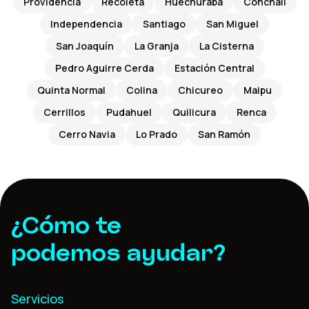
Providencia
Recoleta
Huechuraba
Conchalí
Independencia
Santiago
San Miguel
San Joaquín
La Granja
La Cisterna
Pedro Aguirre Cerda
Estación Central
Quinta Normal
Colina
Chicureo
Maipu
Cerrillos
Pudahuel
Quilicura
Renca
Cerro Navia
Lo Prado
San Ramón
¿Cómo te
podemos ayudar?
Servicios