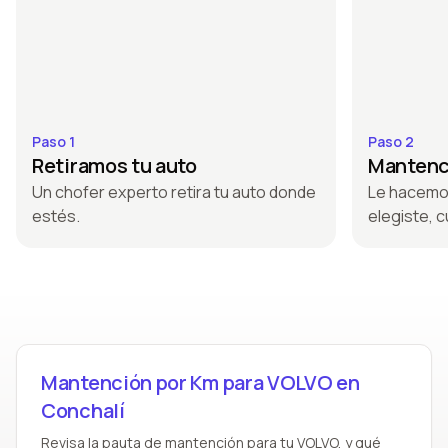
Paso 1
Paso 2
Retiramos tu auto
Mantenci
Un chofer experto retira tu auto donde
Le hacemo
estés.
elegiste, c
Mantención por Km para VOLVO en
Conchalí
Revisa la pauta de mantención para tu VOLVO, y qué