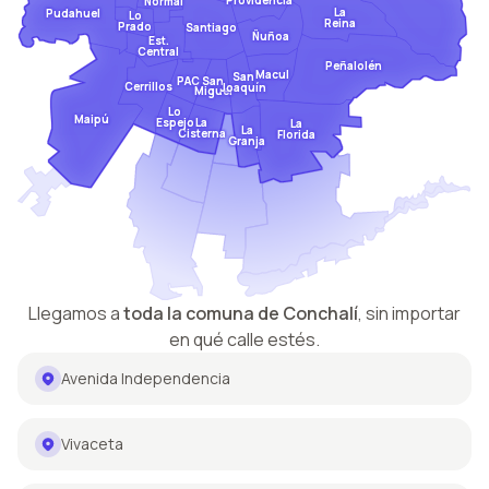
Providencia
Normal
La
Pudahuel
Lo
Reina
Prado
Santiago
Ñuñoa
Est.
Central
Peñalolén
Macul
San
San
PAC
Cerrillos
Joaquín
Miguel
Lo
Maipú
Espejo
La
La
La
Cisterna
Florida
Granja
Llegamos a
toda la comuna de
Conchalí
,
sin importar
en qué calle estés.
Avenida Independencia
Vivaceta