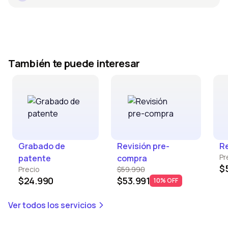
También te puede interesar
Grabado de
Revisión pre-
Re
Pr
patente
compra
$
Precio
$59.990
$24.990
$53.991
10% OFF
Ver todos los servicios