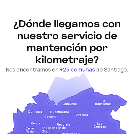
¿Dónde llegamos con
nuestro servicio de
mantención por
kilometraje?
Nos encontramos en
+25 comunas
de Santiago.
Lo
Barnechea
Chicureo
Quilicura
Huechuraba
Vitacura
Conchalí
Renca
Las
Recoleta
Condes
Independencia
Cerro
Qta.
Navia