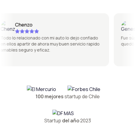
Chenzo
Ge
do lo relacionado con mi auto lo dejo confiado
Fue súper 
 ellos apartir de ahora muy buen servicio rapido
quedó per
ables seguro y eficaz.
100 mejores
startup de Chile
Startup
del año
2023