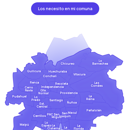
Los necesito en mi comuna
Lo
Barnechea
Chicureo
Quilicura
Huechuraba
Vitacura
Conchalí
Renca
Las
Recoleta
Condes
Independencia
Cerro
Qta.
Navia
Providencia
Normal
La
Pudahuel
Lo
Reina
Prado
Santiago
Ñuñoa
Est.
Central
Peñalolén
Macul
San
San
PAC
Cerrillos
Joaquín
Miguel
Lo
Maipú
Espejo
La
La
La
Cisterna
Florida