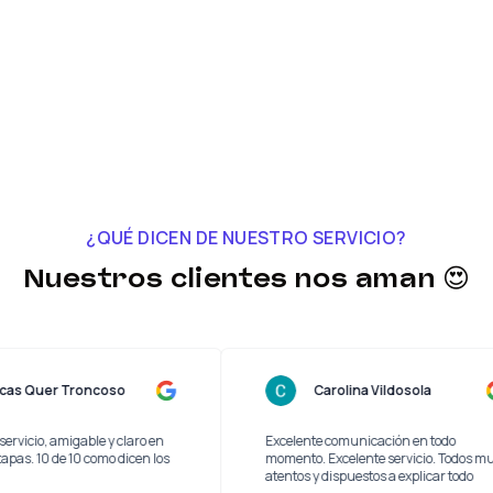
¿QUÉ DICEN DE NUESTRO SERVICIO?
Nuestros clientes nos aman 😍
Lucas Quer Troncoso
Carolina Vildosola
y buen servicio, amigable y claro en
Excelente comunicación en to
as las etapas. 10 de 10 como dicen los
momento. Excelente servicio. 
os
atentos y dispuestos a explicar