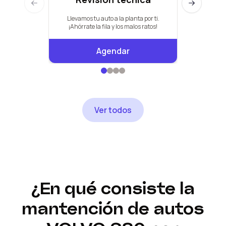
Previous slide
Next slide
Llevamos tu auto a la planta por ti.
Pauta de +
¡Ahórrate la fila y los malos ratos!
Agendar
Ver todos
¿En qué consiste la
mantención de autos