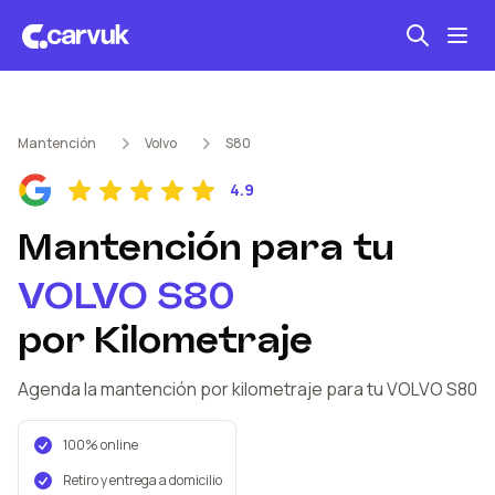
Seguro automotriz
Mantención
Volvo
S80
Mantención kilometraje
4.9
Revisión técnica
Mantención
para tu
VOLVO
S80
por Kilometraje
Agenda la mantención por kilometraje
para tu VOLVO
S80
100% online
Retiro y entrega a domicilio