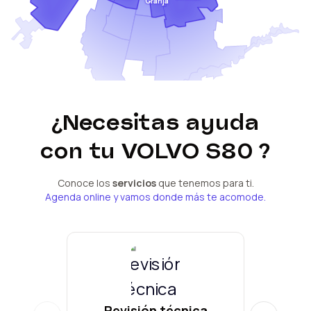
Granja
¿Necesitas ayuda
con tu
VOLVO S80
?
Conoce los
servicios
que tenemos para ti.
Agenda online y vamos donde más te acomode.
Revisión técnica
Man