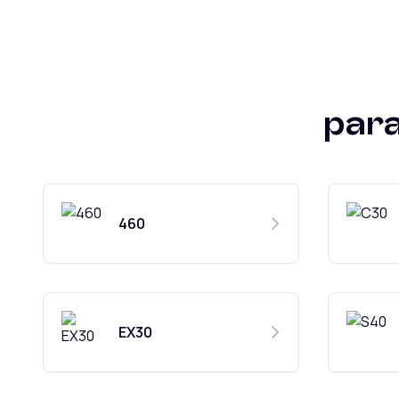
par
460
EX30