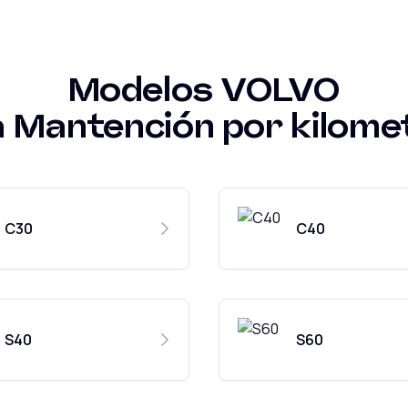
Modelos
VOLVO
a
Mantención por kilome
C30
C40
S40
S60