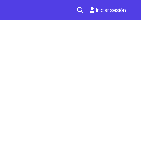
Iniciar sesión
Seguro automotriz
Mantención kilometraje
Revisión técnica