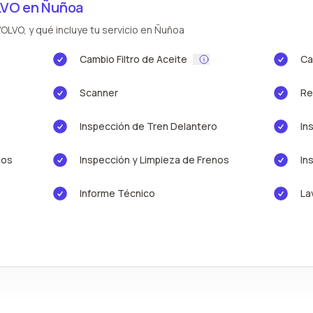
LVO en Ñuñoa
OLVO, y qué incluye tu servicio en Ñuñoa
Cambio Filtro de Aceite
Ca
Scanner
Re
Inspección de Tren Delantero
In
ios
Inspección y Limpieza de Frenos
In
Informe Técnico
La