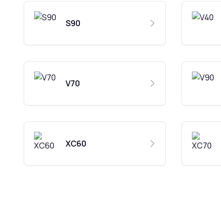
S90
V70
XC60