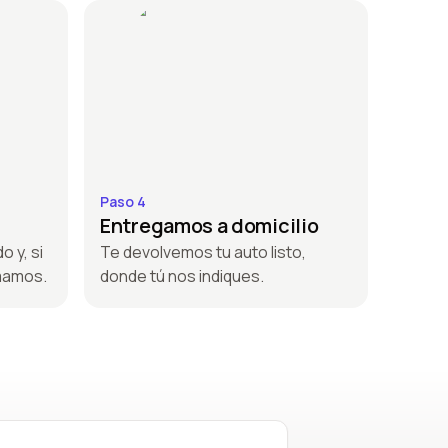
Paso 4
Entregamos a domicilio
o y, si
Te devolvemos tu auto listo,
amamos.
donde tú nos indiques.