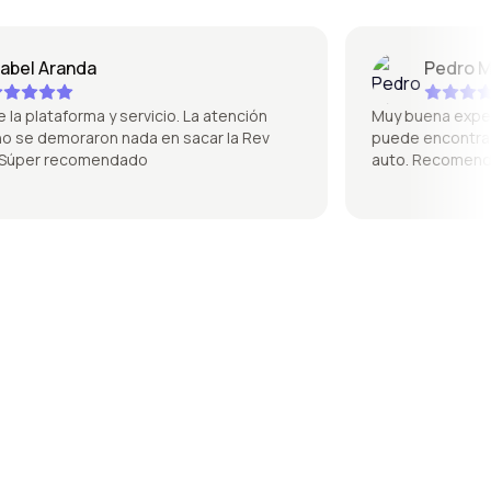
l Aranda
Pedro Mique
plataforma y servicio. La atención
Muy buena experienci
se demoraron nada en sacar la Rev
puede encontrar de 
per recomendado
auto. Recomendad