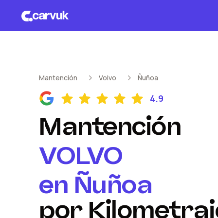
Mantención
Volvo
Ñuñoa
4.9
Mantención
VOLVO
en
Ñuñoa
por Kilometraj