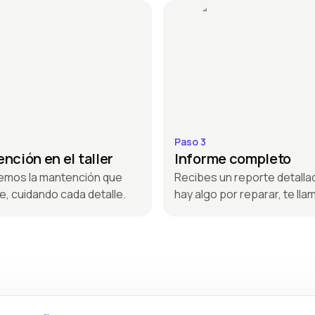
Paso 3
nción en el taller
Informe completo
emos la mantención que
Recibes un reporte detallad
e, cuidando cada detalle.
hay algo por reparar, te ll