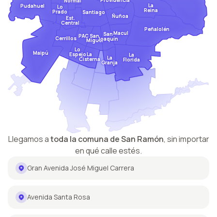
Providencia
Normal
La
Pudahuel
Lo
Reina
Prado
Santiago
Ñuñoa
Est.
Central
Peñalolén
Macul
San
San
PAC
Cerrillos
Joaquín
Miguel
Lo
Maipú
Espejo
La
La
La
Cisterna
Florida
Granja
Llegamos a
toda la comuna de
San Ramón
,
sin importar
en qué calle estés.
Gran Avenida José Miguel Carrera
Avenida Santa Rosa