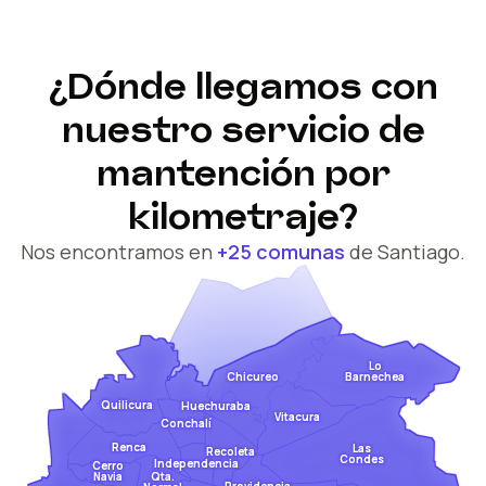
¿Dónde llegamos con
nuestro servicio de
mantención por
kilometraje?
Nos encontramos en
+25 comunas
de Santiago.
Lo
Barnechea
Chicureo
Quilicura
Huechuraba
Vitacura
Conchalí
Renca
Las
Recoleta
Condes
Independencia
Cerro
Qta.
Navia