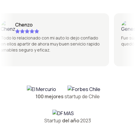
Chenzo
Ge
do lo relacionado con mi auto lo dejo confiado
Fue súper 
 ellos apartir de ahora muy buen servicio rapido
quedó per
ables seguro y eficaz.
100 mejores
startup de Chile
Startup
del año
2023