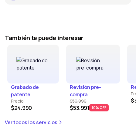
También te puede interesar
Grabado de
Revisión pre-
Re
Pr
patente
compra
$
Precio
$59.990
$24.990
$53.991
10% OFF
Ver todos los servicios