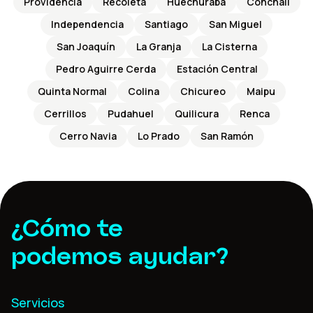
Providencia
Recoleta
Huechuraba
Conchalí
Independencia
Santiago
San Miguel
San Joaquín
La Granja
La Cisterna
Pedro Aguirre Cerda
Estación Central
Quinta Normal
Colina
Chicureo
Maipu
Cerrillos
Pudahuel
Quilicura
Renca
Cerro Navia
Lo Prado
San Ramón
¿Cómo te
podemos ayudar?
Servicios