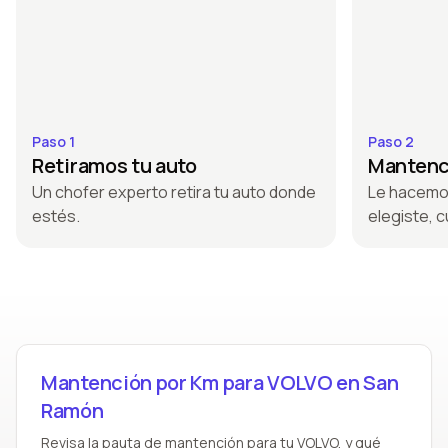
Paso 1
Paso 2
Retiramos tu auto
Mantenci
Un chofer experto retira tu auto donde
Le hacemo
estés.
elegiste, c
Mantención por Km para VOLVO en San
Ramón
Revisa la pauta de mantención para tu VOLVO, y qué