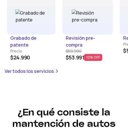
Grabado de
Revisión pre-
Re
Pr
patente
compra
$
Precio
$59.990
$24.990
$53.991
10% OFF
Ver todos los servicios
¿En qué consiste la
mantención de autos