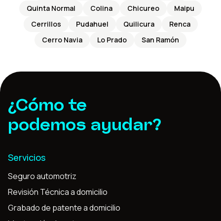
Quinta Normal
Colina
Chicureo
Maipu
Cerrillos
Pudahuel
Quilicura
Renca
Cerro Navia
Lo Prado
San Ramón
¿Cómo te
podemos ayudar?
Servicios
Seguro automotriz
Revisión Técnica a domicilio
Grabado de patente a domicilio