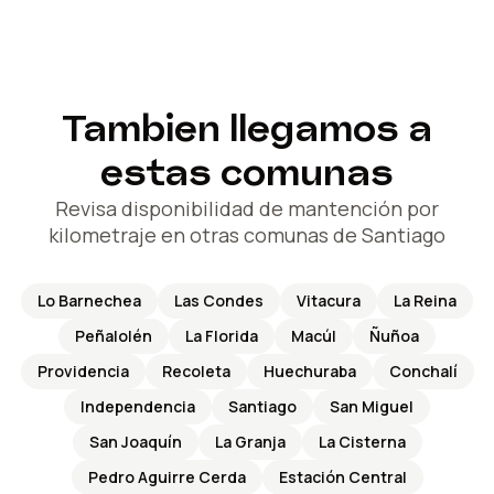
Tambien llegamos a
estas comunas
Revisa disponibilidad de mantención por
kilometraje en otras comunas de Santiago
Lo Barnechea
Las Condes
Vitacura
La Reina
Peñalolén
La Florida
Macúl
Ñuñoa
Providencia
Recoleta
Huechuraba
Conchalí
Independencia
Santiago
San Miguel
San Joaquín
La Granja
La Cisterna
Pedro Aguirre Cerda
Estación Central