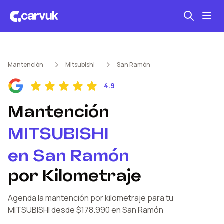
Seguro automotriz
Mantención
Mitsubishi
San Ramón
Mantención kilometraje
4.9
Revisión técnica
Mantención
MITSUBISHI
en
San Ramón
por Kilometraje
Agenda la mantención por kilometraje
para tu
MITSUBISHI
desde $178.990
en San Ramón