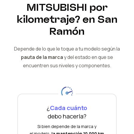
MITSUBISHI
por
kilometraje?
en San
Ramón
Depende de lo que le toque a tu modelo según la
pauta de la marca
y del
estado en que se
encuentren sus niveles y componentes.
¿
Cada cuánto
debo hacerla?
Si bien depende de la marca y
el modelo,
la mantención 10.000 km