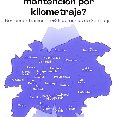
mantención por
kilometraje?
Nos encontramos en
+25 comunas
de Santiago.
Lo
Barnechea
Chicureo
Quilicura
Huechuraba
Vitacura
Conchalí
Renca
Las
Recoleta
Condes
Independencia
Cerro
Qta.
Navia
Providencia
Normal
La
Pudahuel
Lo
Reina
Prado
Santiago
Ñuñoa
Est.
Central
Peñalolén
Macul
San
San
PAC
Cerrillos
Joaquín
Miguel
Lo
Maipú
Espejo
La
La
La
Cisterna
Florida
Granja