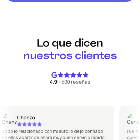
Lo que dicen
nuestros clientes
4.9
|
+500 reseñas
Chenzo
G
odo lo relacionado con mi auto lo dejo confiado
Fue súper
 ellos apartir de ahora muy buen servicio rapido
quedó pe