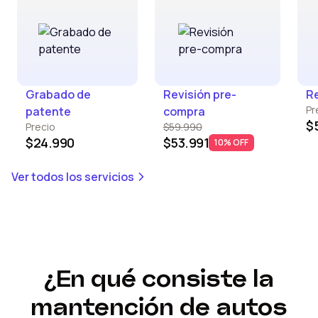
Grabado de
Revisión pre-
Re
Pr
patente
compra
$
Precio
$59.990
$24.990
$53.991
10% OFF
Ver todos los servicios
¿En qué consiste la
mantención de autos