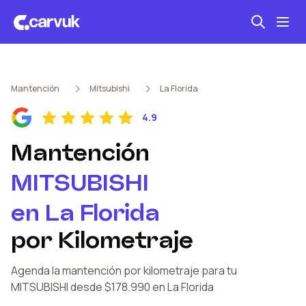
Seguro automotriz
Mantención
Mitsubishi
La Florida
Mantención kilometraje
4.9
Revisión técnica
Mantención
MITSUBISHI
en
La Florida
por Kilometraje
Agenda la mantención por kilometraje
para tu
MITSUBISHI
desde $178.990
en La Florida