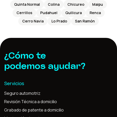
Quinta Normal
Colina
Chicureo
Maipu
Cerrillos
Pudahuel
Quilicura
Renca
Cerro Navia
Lo Prado
San Ramón
¿Cómo te
podemos ayudar?
Servicios
Seguro automotriz
Revisión Técnica a domicilio
Grabado de patente a domicilio