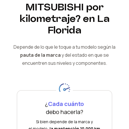
MITSUBISHI
por
kilometraje?
en La
Florida
Depende de lo que le toque a tu modelo según la
pauta de la marca
y del
estado en que se
encuentren sus niveles y componentes.
¿
Cada cuánto
debo hacerla?
Si bien depende de la marca y
el modelo,
la mantención 10.000 km