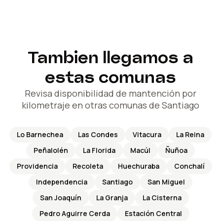
Tambien llegamos a
estas comunas
Revisa disponibilidad de mantención por
kilometraje en otras comunas de Santiago
Lo Barnechea
Las Condes
Vitacura
La Reina
Peñalolén
La Florida
Macúl
Ñuñoa
Providencia
Recoleta
Huechuraba
Conchalí
Independencia
Santiago
San Miguel
San Joaquín
La Granja
La Cisterna
Pedro Aguirre Cerda
Estación Central