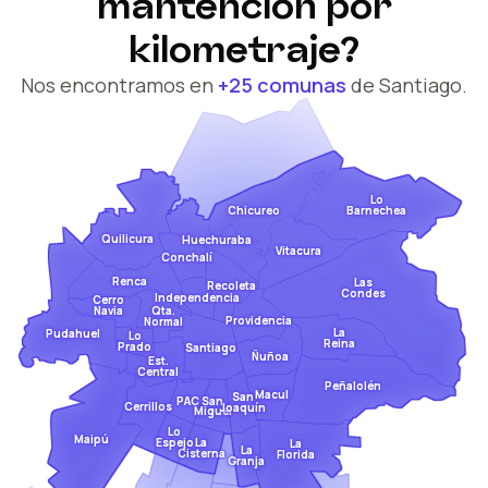
mantención por
kilometraje?
Nos encontramos en
+25 comunas
de Santiago.
Lo
Barnechea
Chicureo
Quilicura
Huechuraba
Vitacura
Conchalí
Renca
Las
Recoleta
Condes
Independencia
Cerro
Qta.
Navia
Providencia
Normal
La
Pudahuel
Lo
Reina
Prado
Santiago
Ñuñoa
Est.
Central
Peñalolén
Macul
San
San
PAC
Cerrillos
Joaquín
Miguel
Lo
Maipú
Espejo
La
La
La
Cisterna
Florida
Granja