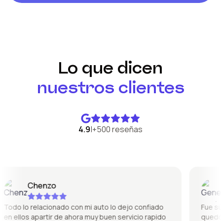
Lo que dicen
nuestros clientes
4.9
|
+500 reseñas
Chenzo
G
odo lo relacionado con mi auto lo dejo confiado
Fue súper
n ellos apartir de ahora muy buen servicio rapido
quedó pe