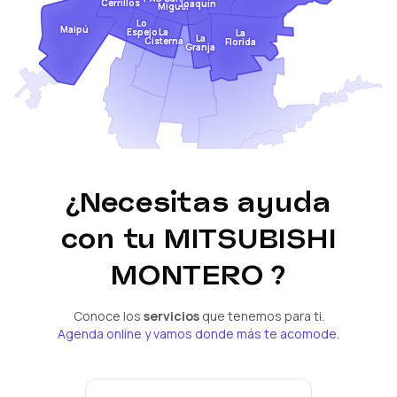
Cerrillos
Joaquín
Miguel
Lo
Maipú
Espejo
La
La
La
Cisterna
Florida
Granja
¿Necesitas ayuda
con tu
MITSUBISHI
MONTERO
?
Conoce los
servicios
que tenemos para ti.
Agenda online y vamos donde más te acomode.