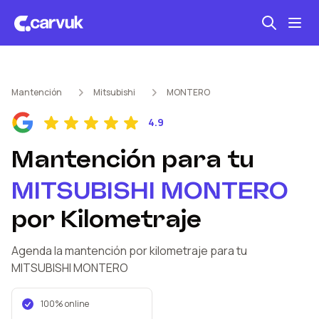
Seguro automotriz
Mantención
Mitsubishi
MONTERO
Mantención kilometraje
4.9
Revisión técnica
Mantención
para tu
MITSUBISHI
MONTERO
por Kilometraje
Agenda la mantención por kilometraje
para tu
MITSUBISHI
MONTERO
100% online