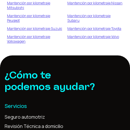
Mantención por kilometraje
Mantención por kilometraje
Nissan
Mitsubishi
Mantención por kilometraje
Mantención por kilometraje
Peugeot
Subaru
Mantención por kilometraje
Suzuki
Mantención por kilometraje
Toyota
Mantención por kilometraje
Mantención por kilometraje
Volvo
Volkswagen
¿Cómo te
podemos ayudar?
Servicios
Seguro automotriz
Revisión Técnica a domicilio