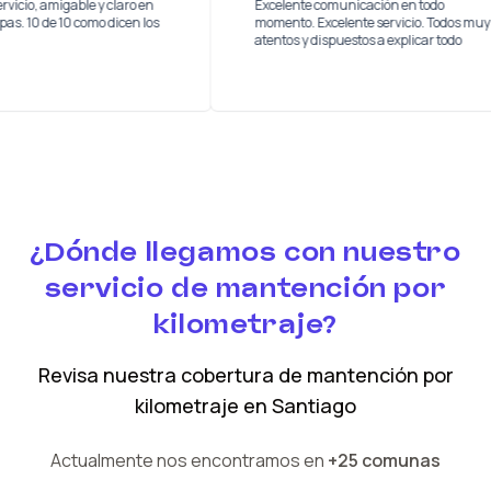
buen servicio, amigable y claro en
Excelente comunicación en tod
s las etapas. 10 de 10 como dicen los
momento. Excelente servicio. T
s
atentos y dispuestos a explicar 
¿Dónde llegamos con nuestro
servicio de mantención por
kilometraje?
Revisa nuestra cobertura
de mantención por
kilometraje
en
Santiago
Actualmente nos encontramos en
+25 comunas