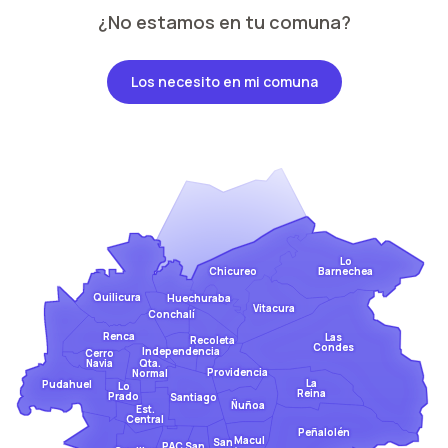
¿No estamos en tu comuna?
Los necesito en mi comuna
Lo
Barnechea
Chicureo
Quilicura
Huechuraba
Vitacura
Conchalí
Renca
Las
Recoleta
Condes
Independencia
Cerro
Qta.
Navia
Providencia
Normal
La
Pudahuel
Lo
Reina
Prado
Santiago
Ñuñoa
Est.
Central
Peñalolén
Macul
San
San
PAC