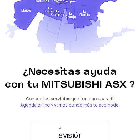
Cerrillos
Joaquín
Miguel
Lo
Maipú
Espejo
La
La
La
Cisterna
Florida
Granja
¿Necesitas ayuda
con tu
MITSUBISHI ASX
?
Conoce los
servicios
que tenemos para ti.
Agenda online y vamos donde más te acomode.