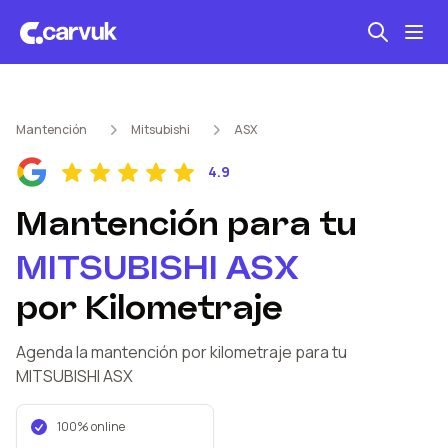
Seguro automotriz
Mantención
Mitsubishi
ASX
Mantención kilometraje
4.9
Revisión técnica
Mantención
para tu
MITSUBISHI
ASX
por Kilometraje
Agenda la mantención por kilometraje
para tu
MITSUBISHI
ASX
100% online