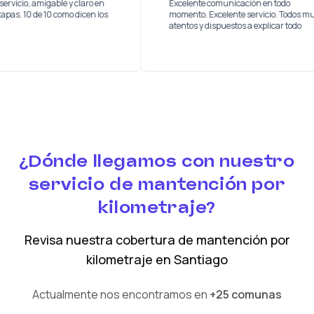
y buen servicio, amigable y claro en
Excelente comunicación en to
as las etapas. 10 de 10 como dicen los
momento. Excelente servicio. 
os
atentos y dispuestos a explicar
¿Dónde llegamos con nuestro
servicio de mantención por
kilometraje?
Revisa nuestra cobertura
de mantención por
kilometraje
en
Santiago
Actualmente nos encontramos en
+25 comunas