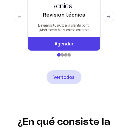
Revisión técnica
Man
Previous slide
Next slide
Llevamos tu auto a la planta por ti.
Pauta de +
¡Ahórrate la fila y los malos ratos!
Agendar
Ver todos
¿En qué consiste la