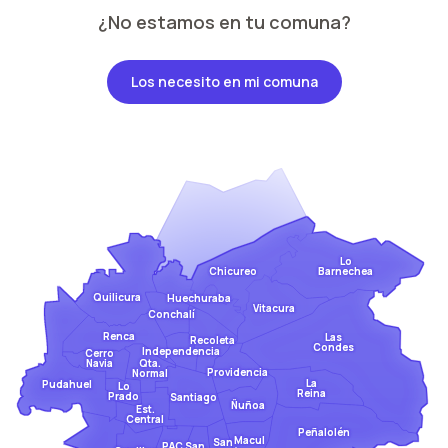
¿No estamos en tu comuna?
Los necesito en mi comuna
Lo
Barnechea
Chicureo
Quilicura
Huechuraba
Vitacura
Conchalí
Renca
Las
Recoleta
Condes
Independencia
Cerro
Qta.
Navia
Providencia
Normal
La
Pudahuel
Lo
Reina
Prado
Santiago
Ñuñoa
Est.
Central
Peñalolén
Macul
San
San
PAC