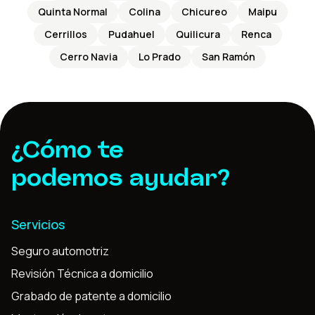
Quinta Normal
Colina
Chicureo
Maipu
Cerrillos
Pudahuel
Quilicura
Renca
Cerro Navia
Lo Prado
San Ramón
¿Cómo te
podemos ayudar?
Servicios
Seguro automotriz
Revisión Técnica a domicilio
Grabado de patente a domicilio