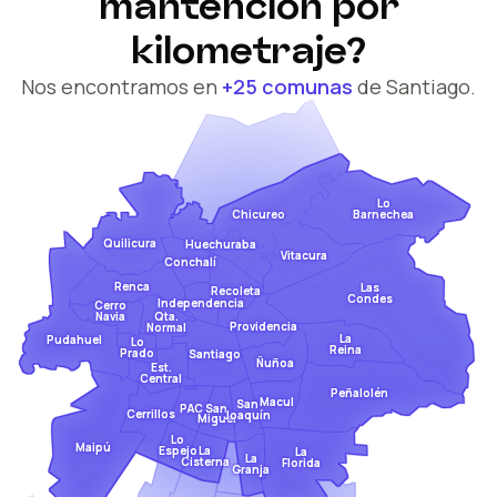
mantención por
kilometraje?
Nos encontramos en
+25 comunas
de Santiago.
Lo
Barnechea
Chicureo
Quilicura
Huechuraba
Vitacura
Conchalí
Renca
Las
Recoleta
Condes
Independencia
Cerro
Qta.
Navia
Providencia
Normal
La
Pudahuel
Lo
Reina
Prado
Santiago
Ñuñoa
Est.
Central
Peñalolén
Macul
San
San
PAC
Cerrillos
Joaquín
Miguel
Lo
Maipú
Espejo
La
La
La
Cisterna
Florida
Granja