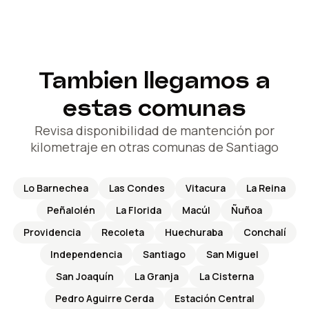
Tambien llegamos a
estas comunas
Revisa disponibilidad de mantención por
kilometraje en otras comunas de Santiago
Lo Barnechea
Las Condes
Vitacura
La Reina
Peñalolén
La Florida
Macúl
Ñuñoa
Providencia
Recoleta
Huechuraba
Conchalí
Independencia
Santiago
San Miguel
San Joaquín
La Granja
La Cisterna
Pedro Aguirre Cerda
Estación Central