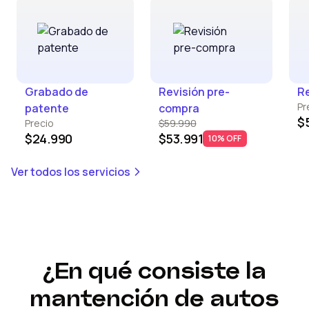
Grabado de
Revisión pre-
Re
Pr
patente
compra
$
Precio
$59.990
$24.990
$53.991
10% OFF
Ver todos los servicios
¿En qué consiste la
mantención de autos