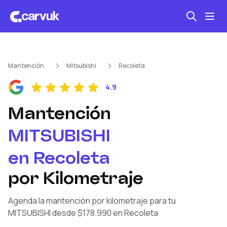
Seguro automotriz
Mantención
Mitsubishi
Recoleta
Mantención kilometraje
4.9
Revisión técnica
Mantención
MITSUBISHI
en
Recoleta
por Kilometraje
Agenda la mantención por kilometraje
para tu
MITSUBISHI
desde $178.990
en Recoleta