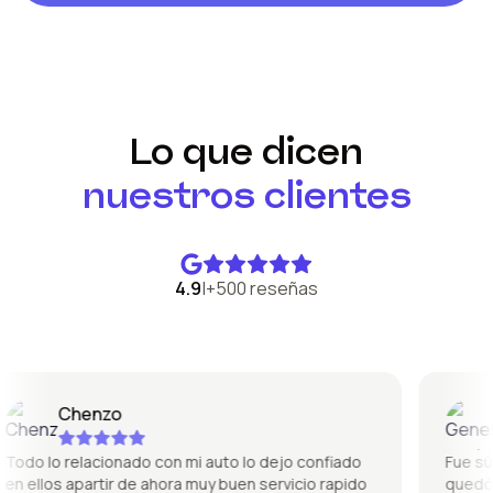
Lo que dicen
nuestros clientes
4.9
|
+500 reseñas
Chenzo
G
do lo relacionado con mi auto lo dejo confiado
Fue súper
 ellos apartir de ahora muy buen servicio rapido
quedó pe