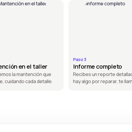
Paso 3
nción en el taller
Informe completo
emos la mantención que
Recibes un reporte detallad
e, cuidando cada detalle.
hay algo por reparar, te ll