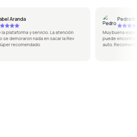
l Aranda
Pedro Mique
lataforma y servicio. La atención
Muy buena experiencia
e demoraron nada en sacar la Rev
puede encontrar de t
er recomendado
auto. Recomendado