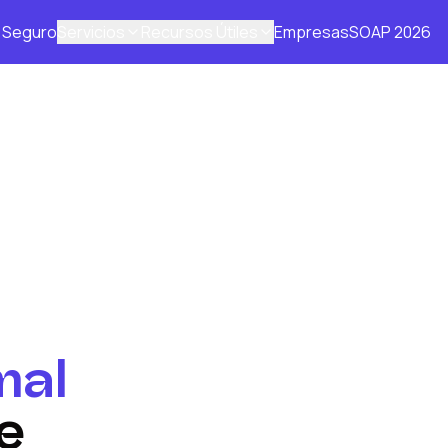
Seguro
Servicios
Recursos Útiles
Empresas
SOAP 2026
mal
e