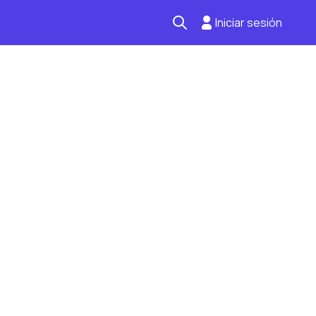
Iniciar sesión
Seguro automotriz
Mantención kilometraje
Revisión técnica