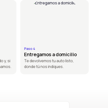
Paso 4
Entregamos a domicilio
o y, si
Te devolvemos tu auto listo,
amamos.
donde tú nos indiques.