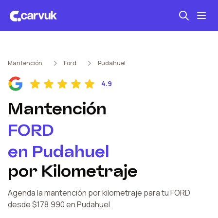
Seguro automotriz
Mantención
Ford
Pudahuel
Mantención kilometraje
4.9
Revisión técnica
Mantención
FORD
en
Pudahuel
por Kilometraje
Agenda la mantención por kilometraje
para tu FORD
desde $178.990
en Pudahuel