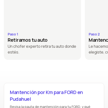
Paso 1
Paso 2
Retiramos tu auto
Mantenci
Un chofer experto retira tu auto donde
Le hacemo
estés.
elegiste, c
Mantención por Km para FORD en
Pudahuel
Revisa la pauta de mantención para tu FORD, y qué