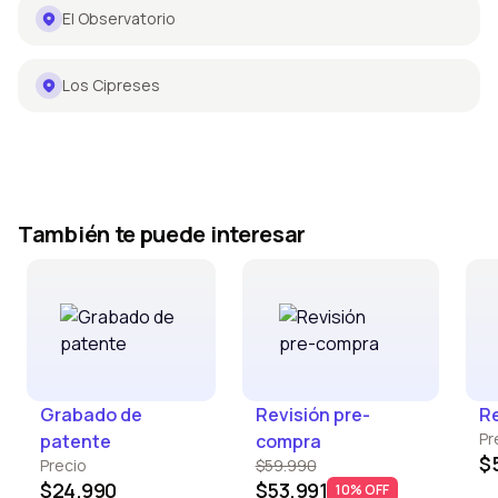
El Observatorio
Los Cipreses
También te puede interesar
Grabado de
Revisión pre-
Re
Pr
patente
compra
$
Precio
$59.990
$24.990
$53.991
10% OFF