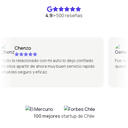
4.9
|
+500 reseñas
Chenzo
G
do lo relacionado con mi auto lo dejo confiado
Fue súper
 ellos apartir de ahora muy buen servicio rapido
quedó pe
ables seguro y eficaz.
100 mejores
startup de Chile