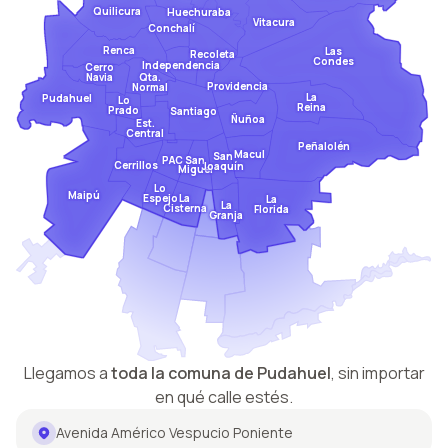
Quilicura
Huechuraba
Vitacura
Conchalí
Renca
Las
Recoleta
Condes
Independencia
Cerro
Qta.
Navia
Providencia
Normal
La
Pudahuel
Lo
Reina
Prado
Santiago
Ñuñoa
Est.
Central
Peñalolén
Macul
San
San
PAC
Cerrillos
Joaquín
Miguel
Lo
Maipú
Espejo
La
La
La
Cisterna
Florida
Granja
Llegamos a
toda la comuna de
Pudahuel
,
sin importar
en qué calle estés.
Avenida Américo Vespucio Poniente