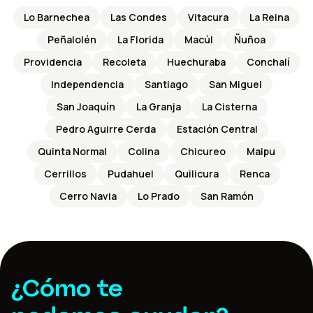
Lo Barnechea
Las Condes
Vitacura
La Reina
Peñalolén
La Florida
Macúl
Ñuñoa
Providencia
Recoleta
Huechuraba
Conchalí
Independencia
Santiago
San Miguel
San Joaquín
La Granja
La Cisterna
Pedro Aguirre Cerda
Estación Central
Quinta Normal
Colina
Chicureo
Maipu
Cerrillos
Pudahuel
Quilicura
Renca
Cerro Navia
Lo Prado
San Ramón
¿Cómo te