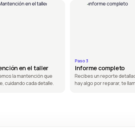
Paso 3
nción en el taller
Informe completo
emos la mantención que
Recibes un reporte detallad
e, cuidando cada detalle.
hay algo por reparar, te ll