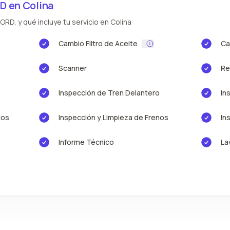
D en Colina
RD, y qué incluye tu servicio en Colina
Cambio Filtro de Aceite
Ca
Scanner
Re
Inspección de Tren Delantero
In
ios
Inspección y Limpieza de Frenos
In
Informe Técnico
La