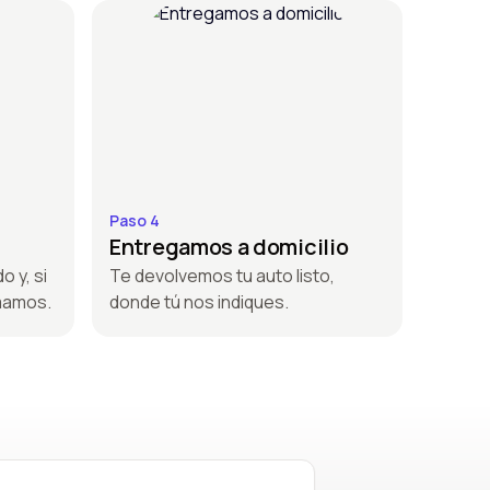
Paso 4
Entregamos a domicilio
o y, si
Te devolvemos tu auto listo,
amamos.
donde tú nos indiques.