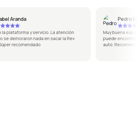
l Aranda
Pedro Mique
plataforma y servicio. La atención
Muy buena experienci
e demoraron nada en sacar la Rev
puede encontrar de t
per recomendado
auto. Recomendado