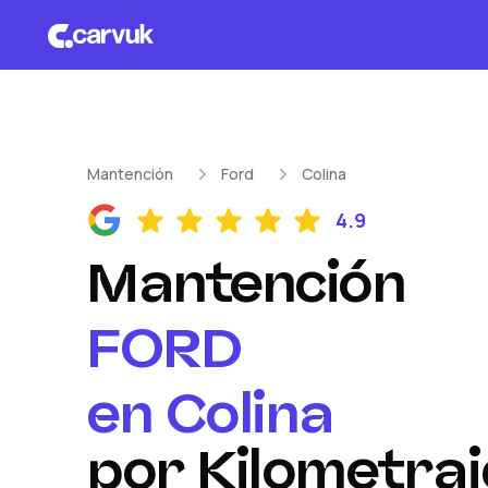
Mantención
Ford
Colina
4.9
Mantención
FORD
en
Colina
por Kilometraj