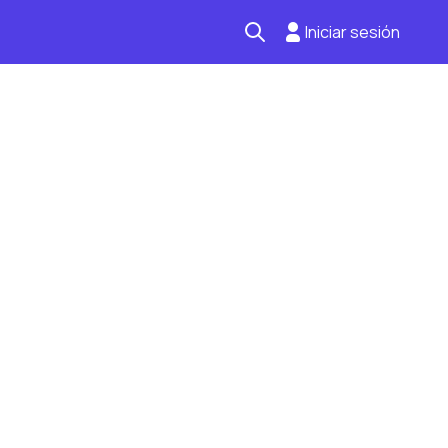
Iniciar sesión
Seguro automotriz
Mantención kilometraje
Revisión técnica