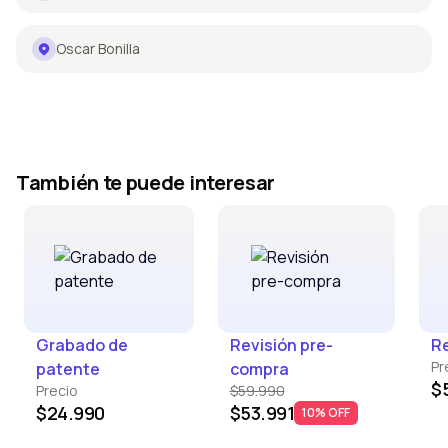
Oscar Bonilla
También te puede interesar
Grabado de
Revisión pre-
Re
Pr
patente
compra
$
Precio
$59.990
$24.990
$53.991
10% OFF