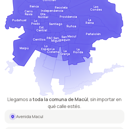
Conchalí
Renca
Las
Recoleta
Condes
Independencia
Cerro
Qta.
Navia
Providencia
Normal
La
Pudahuel
Lo
Reina
Prado
Santiago
Ñuñoa
Est.
Central
Peñalolén
Macul
San
San
PAC
Cerrillos
Joaquín
Miguel
Lo
Maipú
Espejo
La
La
La
Cisterna
Florida
Granja
Llegamos a
toda la comuna de
Macúl
,
sin importar en
qué calle estés.
Avenida Macul