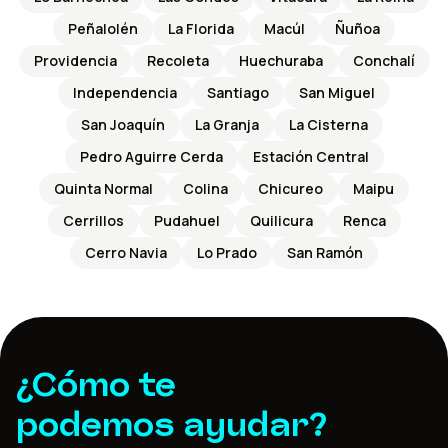
Peñalolén
La Florida
Macúl
Ñuñoa
Providencia
Recoleta
Huechuraba
Conchalí
Independencia
Santiago
San Miguel
San Joaquín
La Granja
La Cisterna
Pedro Aguirre Cerda
Estación Central
Quinta Normal
Colina
Chicureo
Maipu
Cerrillos
Pudahuel
Quilicura
Renca
Cerro Navia
Lo Prado
San Ramón
¿Cómo te
podemos ayudar?