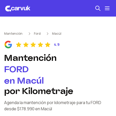
Seguro automotriz
Mantención
Ford
Macúl
Mantención kilometraje
4.9
Revisión técnica
Mantención
FORD
en
Macúl
por Kilometraje
Agenda la mantención por kilometraje
para tu FORD
desde $178.990
en Macúl