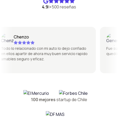
4.9
|
+500 reseñas
Chenzo
G
do lo relacionado con mi auto lo dejo confiado
Fue súper
 ellos apartir de ahora muy buen servicio rapido
quedó pe
ables seguro y eficaz.
100 mejores
startup de Chile