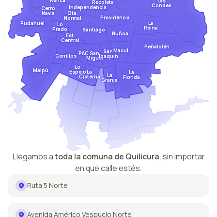
Las
Recoleta
Condes
Independencia
Cerro
Qta.
Navia
Providencia
Normal
La
Pudahuel
Lo
Reina
Prado
Santiago
Ñuñoa
Est.
Central
Peñalolén
Macul
San
San
PAC
Cerrillos
Joaquín
Miguel
Lo
Maipú
Espejo
La
La
La
Cisterna
Florida
Granja
Llegamos a
toda la comuna de
Quilicura
,
sin importar
en qué calle estés.
Ruta 5 Norte
Avenida Américo Vespucio Norte