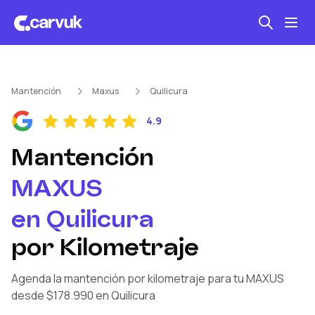
Seguro automotriz
Mantención
Maxus
Quilicura
Mantención kilometraje
4.9
Revisión técnica
Mantención
MAXUS
en
Quilicura
por Kilometraje
Agenda la mantención por kilometraje
para tu MAXUS
desde $178.990
en Quilicura