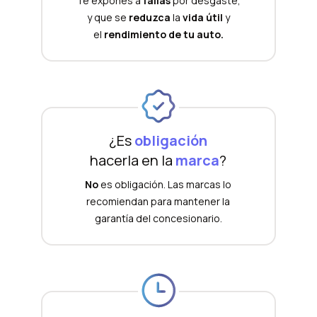
Te expones a
fallas
por desgaste,
y que se
reduzca
la
vida útil
y
el
rendimiento de tu auto.
¿Es
obligación
hacerla en la
marca
?
No
es obligación. Las marcas lo
recomiendan para mantener la
garantía del concesionario.