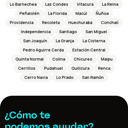
Lo Barnechea
Las Condes
Vitacura
La Reina
Peñalolén
La Florida
Macúl
Ñuñoa
Providencia
Recoleta
Huechuraba
Conchalí
Independencia
Santiago
San Miguel
San Joaquín
La Granja
La Cisterna
Pedro Aguirre Cerda
Estación Central
Quinta Normal
Colina
Chicureo
Maipu
Cerrillos
Pudahuel
Quilicura
Renca
Cerro Navia
Lo Prado
San Ramón
¿Cómo te
podemos ayudar?