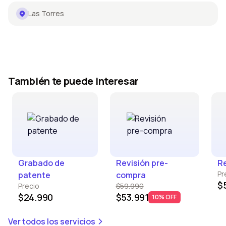
Las Torres
También te puede interesar
Grabado de
Revisión pre-
Re
Pr
patente
compra
$
Precio
$59.990
$24.990
$53.991
10% OFF
Ver todos los servicios