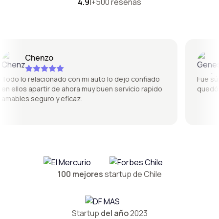
4.9
|
+500 reseñas
Chenzo
G
do lo relacionado con mi auto lo dejo confiado
Fue súper
 ellos apartir de ahora muy buen servicio rapido
quedó pe
ables seguro y eficaz.
100 mejores
startup de Chile
Startup
del año
2023