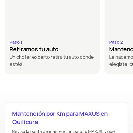
Paso 1
Paso 2
Retiramos tu auto
Mantenci
Un chofer experto retira tu auto donde
Le hacemo
estés.
elegiste, c
Mantención por Km para MAXUS en
Quilicura
Revisa la pauta de mantención para tu MAXUS, y qué