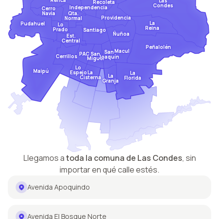
Las
Recoleta
Condes
Independencia
Cerro
Qta.
Navia
Providencia
Normal
La
Pudahuel
Lo
Reina
Prado
Santiago
Ñuñoa
Est.
Central
Peñalolén
Macul
San
San
PAC
Cerrillos
Joaquín
Miguel
Lo
Maipú
Espejo
La
La
La
Cisterna
Florida
Granja
Llegamos a
toda la comuna de
Las Condes
,
sin
importar en qué calle estés.
Avenida Apoquindo
Avenida El Bosque Norte