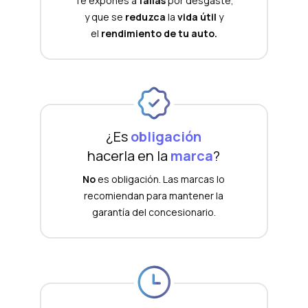
Te expones a
fallas
por desgaste,
y que se
reduzca
la
vida útil
y
el
rendimiento de tu auto.
¿Es
obligación
hacerla en la
marca
?
No
es obligación. Las marcas lo
recomiendan para mantener la
garantía del concesionario.