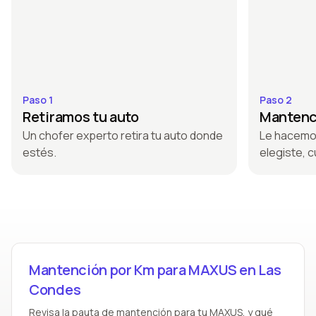
Paso 1
Paso 2
Retiramos tu auto
Mantenci
Un chofer experto retira tu auto donde
Le hacemo
estés.
elegiste, c
Mantención por Km para MAXUS en Las
Condes
Revisa la pauta de mantención para tu MAXUS, y qué