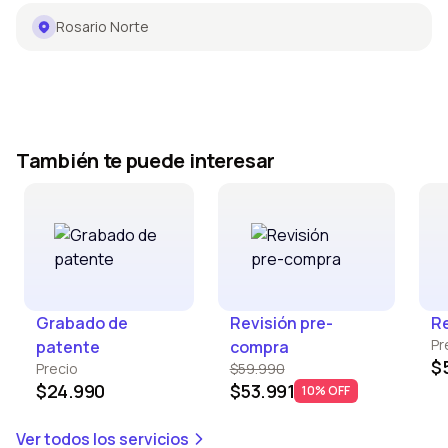
Rosario Norte
También te puede interesar
Grabado de
Revisión pre-
Re
Pr
patente
compra
$
Precio
$59.990
$24.990
$53.991
10% OFF
Ver todos los servicios