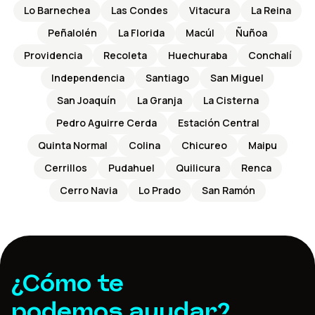
Lo Barnechea
Las Condes
Vitacura
La Reina
Peñalolén
La Florida
Macúl
Ñuñoa
Providencia
Recoleta
Huechuraba
Conchalí
Independencia
Santiago
San Miguel
San Joaquín
La Granja
La Cisterna
Pedro Aguirre Cerda
Estación Central
Quinta Normal
Colina
Chicureo
Maipu
Cerrillos
Pudahuel
Quilicura
Renca
Cerro Navia
Lo Prado
San Ramón
¿Cómo te
podemos ayudar?