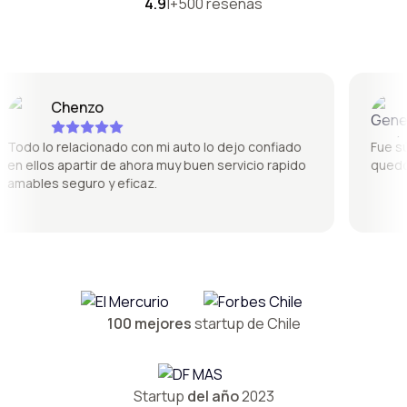
4.9
|
+500 reseñas
Chenzo
G
odo lo relacionado con mi auto lo dejo confiado
Fue súpe
n ellos apartir de ahora muy buen servicio rapido
quedó pe
mables seguro y eficaz.
100 mejores
startup de Chile
Startup
del año
2023