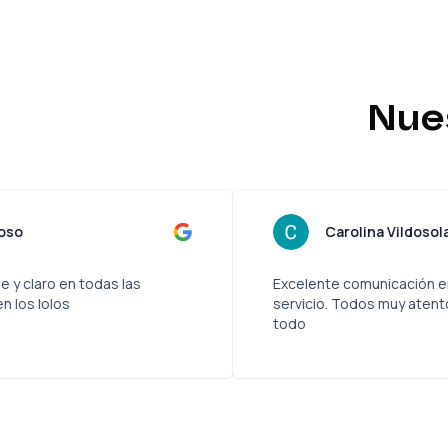
Nue
ucas Quer Troncoso
C
servicio, amigable y claro en todas las
Excelent
0 de 10 como dicen los lolos
servicio.
todo