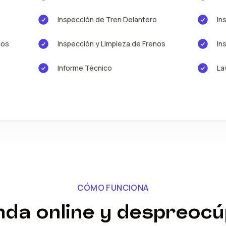
Inspección de Tren Delantero
In
ios
Inspección y Limpieza de Frenos
In
Informe Técnico
La
CÓMO FUNCIONA
da online y despreoc