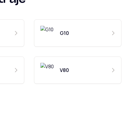
G10
V80