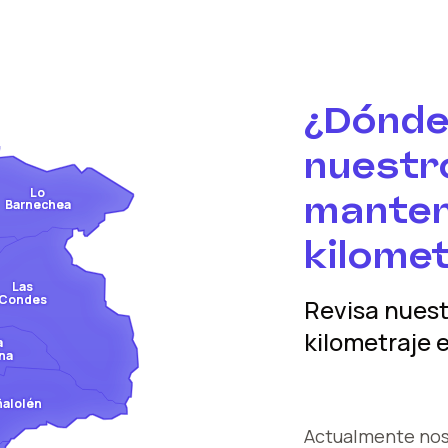
¿Dónde
nuestro
Lo
manten
Barnechea
kilomet
Las
Condes
Revisa nues
kilometraje
e
a
na
ñalolén
Actualmente no