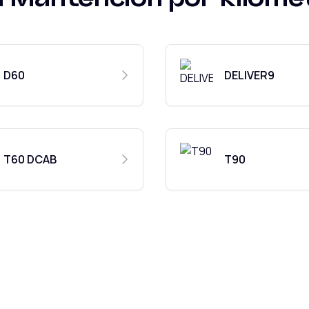
D60
DELIVER9
T60 DCAB
T90