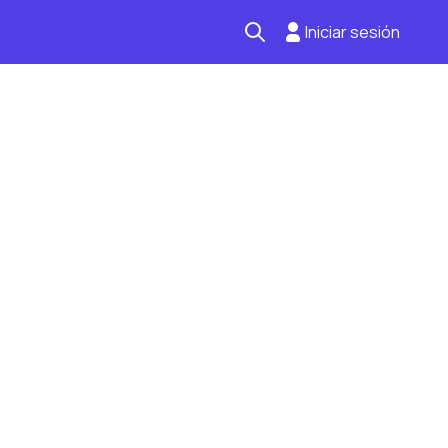
Iniciar sesión
Seguro automotriz
Mantención kilometraje
Revisión técnica