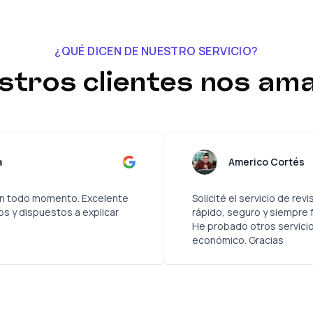
¿QUÉ DICEN DE NUESTRO SERVICIO?
stros clientes nos ama
arolina Vildosola
A
e comunicación en todo momento. Excelente
Solicité 
 Todos muy atentos y dispuestos a explicar
rápido, s
He proba
económic