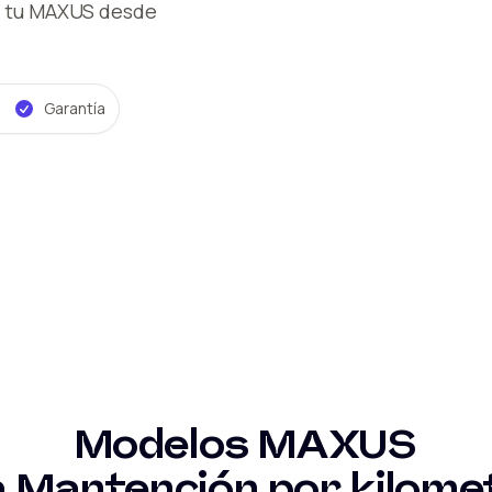
 tu MAXUS
desde
Garantía
Modelos
MAXUS
a
Mantención por kilome