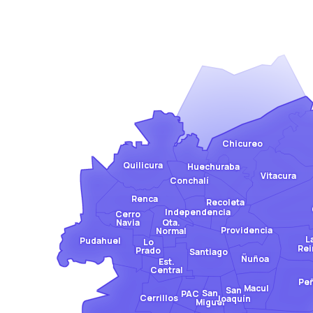
Chicureo
Quilicura
Huechuraba
Vitacura
Conchalí
Renca
Recoleta
Independencia
Cerro
Qta.
Navia
Providencia
Normal
L
Pudahuel
Lo
Rei
Prado
Santiago
Ñuñoa
Est.
Central
Pe
Macul
San
San
PAC
Cerrillos
Joaquín
Miguel