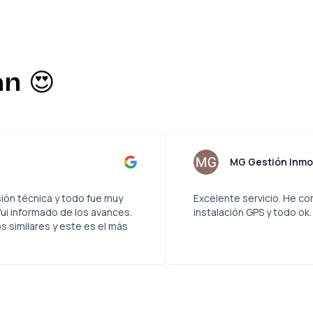
n 😍
merico Cortés
el servicio de revisión técnica y todo fue muy
Excelent
eguro y siempre fui informado de los avances.
instalac
do otros servicios similares y este es el más
o. Gracias