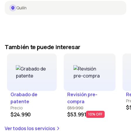
Quilín
También te puede interesar
Grabado de
Revisión pre-
Re
Pr
patente
compra
$
Precio
$59.990
$24.990
$53.991
10% OFF
Ver todos los servicios