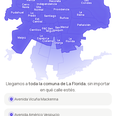
Las
Recoleta
Condes
Independencia
Cerro
Qta.
Navia
Providencia
Normal
La
Pudahuel
Lo
Reina
Prado
Santiago
Ñuñoa
Est.
Central
Peñalolén
Macul
San
San
PAC
Cerrillos
Joaquín
Miguel
Lo
Maipú
Espejo
La
La
La
Cisterna
Florida
Granja
Llegamos a
toda la comuna de
La Florida
,
sin importar
en qué calle estés.
Avenida Vicuña Mackenna
Avenida Américo Vespucio