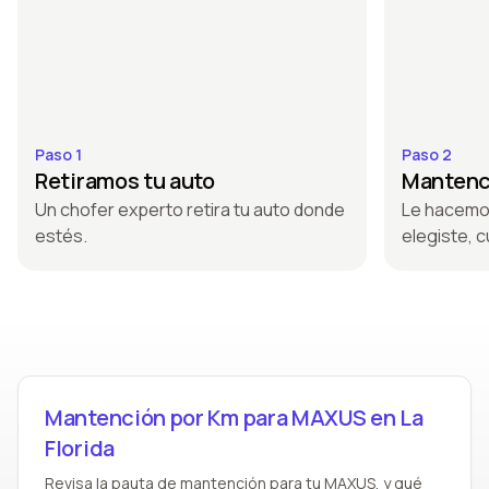
Paso 1
Paso 2
Retiramos tu auto
Mantenci
Un chofer experto retira tu auto donde
Le hacemo
estés.
elegiste, c
Mantención por Km para MAXUS en La
Florida
Revisa la pauta de mantención para tu MAXUS, y qué