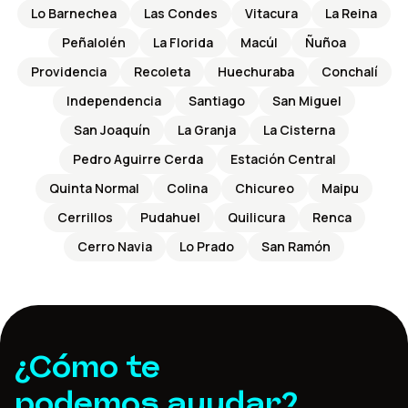
Lo Barnechea
Las Condes
Vitacura
La Reina
Peñalolén
La Florida
Macúl
Ñuñoa
Providencia
Recoleta
Huechuraba
Conchalí
Independencia
Santiago
San Miguel
San Joaquín
La Granja
La Cisterna
Pedro Aguirre Cerda
Estación Central
Quinta Normal
Colina
Chicureo
Maipu
Cerrillos
Pudahuel
Quilicura
Renca
Cerro Navia
Lo Prado
San Ramón
¿Cómo te
podemos ayudar?