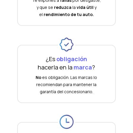
Te expones a
fallas
por desgaste,
y que se
reduzca
la
vida útil
y
el
rendimiento de tu auto.
¿Es
obligación
hacerla en la
marca
?
No
es obligación. Las marcas lo
recomiendan para mantener la
garantía del concesionario.