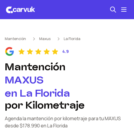
Seguro automotriz
Mantención
Maxus
La Florida
Mantención kilometraje
4.9
Revisión técnica
Mantención
MAXUS
en
La Florida
por Kilometraje
Agenda la mantención por kilometraje
para tu MAXUS
desde $178.990
en La Florida