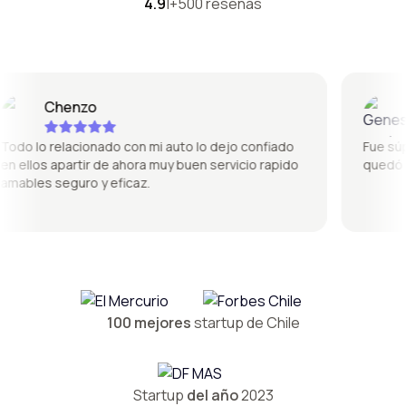
4.9
|
+500 reseñas
Chenzo
Ge
do lo relacionado con mi auto lo dejo confiado
Fue súper 
 ellos apartir de ahora muy buen servicio rapido
quedó per
ables seguro y eficaz.
100 mejores
startup de Chile
Startup
del año
2023