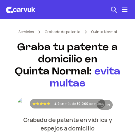
Servicios
Grabado de patente
Quinta Normal
Seguro automotriz
Graba tu patente a
Mantención kilometraje
domicilio en
Revisión técnica
Quinta Normal
:
evita
multas
4.9
en más de
30.000
servicios
1 hr
Grabado de patente en vidrios y
espejos a domicilio