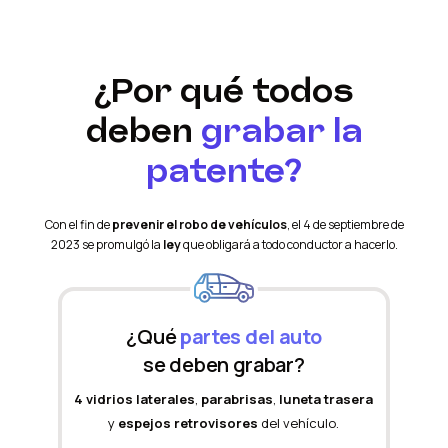
¿Por qué todos
deben
grabar la
patente?
Con el fin de
prevenir el robo de vehículos
, el 4 de septiembre de
2023 se promulgó la
ley
que obligará a todo conductor a hacerlo.
¿Qué
partes del auto
se deben grabar?
4 vidrios laterales
,
parabrisas
,
luneta trasera
y
espejos retrovisores
del vehículo.