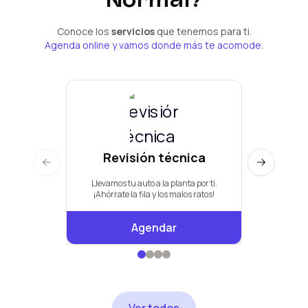
Conoce los
servicios
que tenemos para ti.
Agenda online y vamos donde más te acomode.
Revisión técnica
Man
Previous slide
Next slide
Llevamos tu auto a la planta por ti.
Pauta de +
¡Ahórrate la fila y los malos ratos!
Agendar