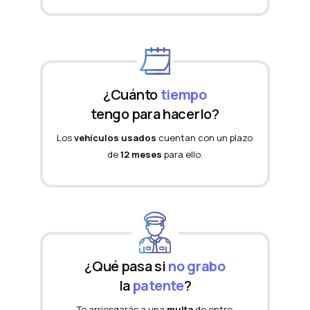
¿Cuánto
tiempo
tengo para hacerlo?
Los
vehículos usados
cuentan con un plazo
de
12 meses
para ello.
¿Qué pasa si
no grabo
la
patente
?
Te arriesgarás a una
multa
de entre