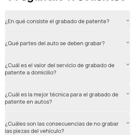
¿En qué consiste el grabado de patente?
Consiste en marcar la patente en las distintas piezas del
vehículo, utilizando una matriz a medida y equipamiento
¿Qué partes del auto se deben grabar?
especial.
Según la ley, se deben grabar los 4 vidrios laterales,
parabrisas, luneta trasera y espejos retrovisores del
¿Cuál es el valor del servicio de grabado de
vehículo.
patente a domicilio?
El valor del servicio de grabado de patente a domicilio es
de $24.990. Incluye el grabado en vidrios y espejos del
¿Cuál es la mejor técnica para el grabado de
auto, tal como indica la normativa.
patente en autos?
La mejor técnica para el grabado de patente es dremel,
ya que proporciona un grabado preciso y duradero.
¿Cuáles son las consecuencias de no grabar
las piezas del vehículo?