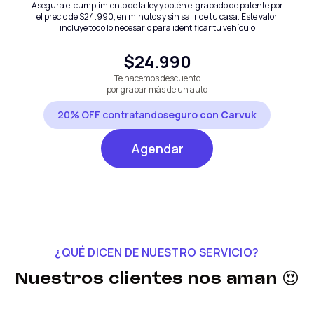
Asegura el cumplimiento de la ley y obtén el grabado de patente por
el precio de
$24.990
, en minutos y sin salir de tu casa. Este valor
incluye todo lo necesario para identificar tu vehículo
$24.990
Te hacemos descuento
por grabar más de un auto
20% OFF contratando
seguro con Carvuk
Agendar
¿QUÉ DICEN DE NUESTRO SERVICIO?
Nuestros clientes nos aman 😍