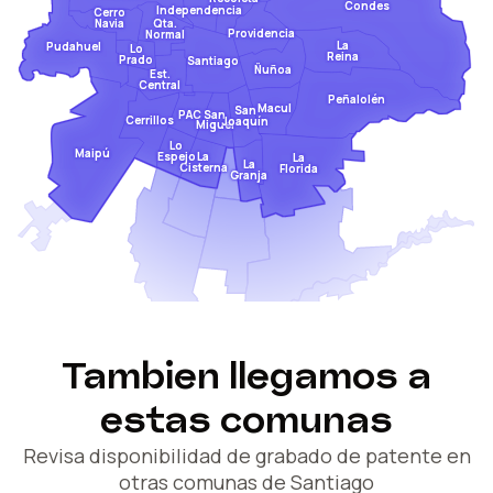
Condes
Independencia
Cerro
Qta.
Navia
Providencia
Normal
La
Pudahuel
Lo
Reina
Prado
Santiago
Ñuñoa
Est.
Central
Peñalolén
Macul
San
San
PAC
Cerrillos
Joaquín
Miguel
Lo
Maipú
Espejo
La
La
La
Cisterna
Florida
Granja
Tambien llegamos a
estas comunas
Revisa disponibilidad de grabado de patente en
otras comunas de Santiago