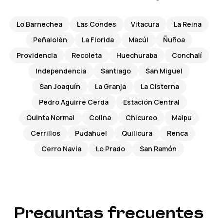
Lo Barnechea
Las Condes
Vitacura
La Reina
Peñalolén
La Florida
Macúl
Ñuñoa
Providencia
Recoleta
Huechuraba
Conchalí
Independencia
Santiago
San Miguel
San Joaquín
La Granja
La Cisterna
Pedro Aguirre Cerda
Estación Central
Quinta Normal
Colina
Chicureo
Maipu
Cerrillos
Pudahuel
Quilicura
Renca
Cerro Navia
Lo Prado
San Ramón
Preguntas frecuentes