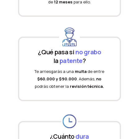
de
12 meses
para ello.
¿Qué pasa si
no grabo
la
patente
?
Te arriesgarás a una
multa
de entre
$60.000 y $90.000
. Además,
no
podrás obtener la
revisión técnica.
¿Cuánto
dura