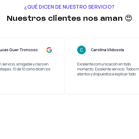
¿QUÉ DICEN DE NUESTRO SERVICIO?
Nuestros clientes nos aman 😍
Lucas Quer Troncoso
Carolina Vildosol
Muy buen servicio, amigable y claro en
Excelente comunicación en 
todas las etapas. 10 de 10 como dicen los
momento. Excelente servici
lolos
atentos y dispuestos a expli