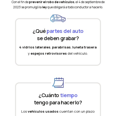
Con el fin de
prevenir el robo de vehículos
, el 4 de septiembre de
2023 se promulgó la
ley
que obligará a todo conductor a hacerlo.
¿Qué
partes del auto
se deben grabar?
4 vidrios laterales
,
parabrisas
,
luneta trasera
y
espejos retrovisores
del vehículo.
¿Cuánto
tiempo
tengo para hacerlo?
Los
vehículos usados
cuentan con un plazo