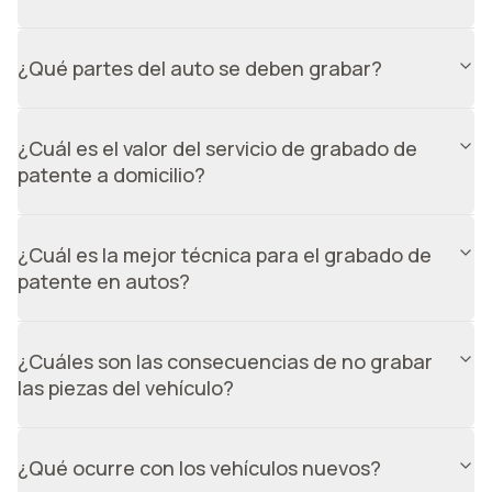
Consiste en marcar la patente en las distintas piezas del
vehículo, utilizando una matriz a medida y equipamiento
¿Qué partes del auto se deben grabar?
especial.
Según la ley, se deben grabar los 4 vidrios laterales,
parabrisas, luneta trasera y espejos retrovisores del
¿Cuál es el valor del servicio de grabado de
vehículo.
patente a domicilio?
El valor del servicio de grabado de patente a domicilio es
de $24.990. Incluye el grabado en vidrios y espejos del
¿Cuál es la mejor técnica para el grabado de
auto, tal como indica la normativa.
patente en autos?
La mejor técnica para el grabado de patente es dremel,
ya que proporciona un grabado preciso y duradero.
¿Cuáles son las consecuencias de no grabar
las piezas del vehículo?
Además de la multa que va entre 1 y 1.5 UTM, no es
posible renovar el certificado de revisión técnica y, por
¿Qué ocurre con los vehículos nuevos?