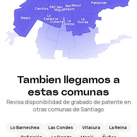
Peñalolén
Macul
San
San
PAC
Cerrillos
Joaquín
Miguel
Lo
Maipú
Espejo
La
La
La
Cisterna
Florida
Granja
Tambien llegamos a
estas comunas
Revisa disponibilidad de grabado de patente en
otras comunas de Santiago
Lo Barnechea
Las Condes
Vitacura
La Reina