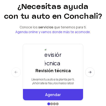
¿Necesitas ayuda
con tu
auto
en Conchali
?
Conoce los
servicios
que tenemos para ti.
Agenda online y vamos donde más te acomode.
Revisión técnica
Man
Previous slide
Next slide
Llevamos tu auto a la planta por ti.
Pauta de +
¡Ahórrate la fila y los malos ratos!
Agendar