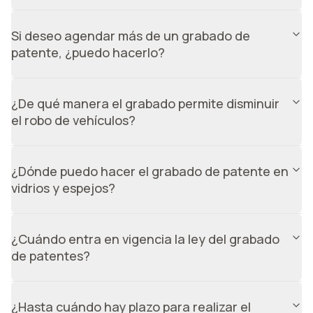
consiguiente, tampoco se puede obtener el permiso de
circulación.
Los concesionarios tendrán un plazo de 4 meses para
grabar los vehículos que se encuentran en vitrina.
Si deseo agendar más de un grabado de
Después de ese tiempo, ningún vehículo podrá ser
patente, ¿puedo hacerlo?
vendido sin sus piezas grabadas.
Claro que sí, puedes agendar el grabado de patente
para más de un auto. Además, si es en el mismo domicilio
¿De qué manera el grabado permite disminuir
te damos un descuento.
el robo de vehículos?
Principalmente, facilitando la identificación del vehículo
en controles policiales y dificultando la venta de piezas
¿Dónde puedo hacer el grabado de patente en
robadas al estar marcadas.
vidrios y espejos?
Puedes hacerlo con Carvuk y lo realizamos a domicilio,
para que no te tengas que mover.
¿Cuándo entra en vigencia la ley del grabado
de patentes?
La ley ya se encuentra en vigencia.
¿Hasta cuándo hay plazo para realizar el