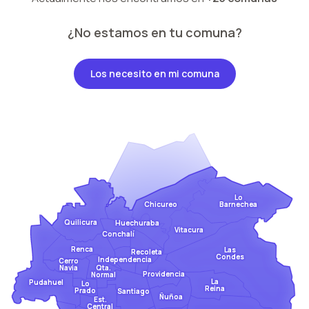
¿No estamos en tu comuna?
Los necesito en mi comuna
Lo
Barnechea
Chicureo
Quilicura
Huechuraba
Vitacura
Conchalí
Renca
Las
Recoleta
Condes
Independencia
Cerro
Qta.
Navia
Providencia
Normal
La
Pudahuel
Lo
Reina
Prado
Santiago
Ñuñoa
Est.
Central