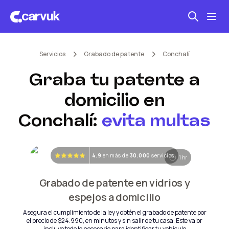
Servicios
Grabado de patente
Conchalí
Seguro automotriz
Graba tu patente a
Mantención kilometraje
domicilio en
Revisión técnica
Conchalí
:
evita multas
4.9
en más de
30.000
servicios
1 hr
Grabado de patente en vidrios y
espejos a domicilio
Asegura el cumplimiento de la ley y obtén el grabado de patente por
el precio de
$24.990
, en minutos y sin salir de tu casa. Este valor
incluye todo lo necesario para identificar tu vehículo