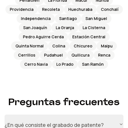
Peñalolén
La Florida
Macúl
Ñuñoa
Providencia
Recoleta
Huechuraba
Conchalí
Independencia
Santiago
San Miguel
San Joaquín
La Granja
La Cisterna
Pedro Aguirre Cerda
Estación Central
Quinta Normal
Colina
Chicureo
Maipu
Cerrillos
Pudahuel
Quilicura
Renca
Cerro Navia
Lo Prado
San Ramón
Preguntas frecuentes
¿En qué consiste el grabado de patente?