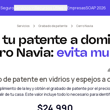
Seguro
Servicios
Recursos Útiles
Empresas
SOAP 2026
Servicios
Grabado de patente
Cerro Navia
tu patente a domic
ro Navia
:
evita mu
4.9
en más de
30.000
servicios
de patente en vidrios y espejos a 
limiento de la ley y obtén el grabado de patente por el preci
alir de tu casa. Este valor incluye todo lo necesario para identif
$24.990