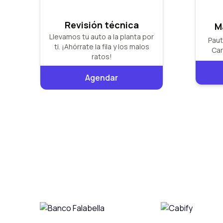
Revisión técnica
M
Llevamos tu auto a la planta por
Paut
ti. ¡Ahórrate la fila y los malos
Car
ratos!
Agendar