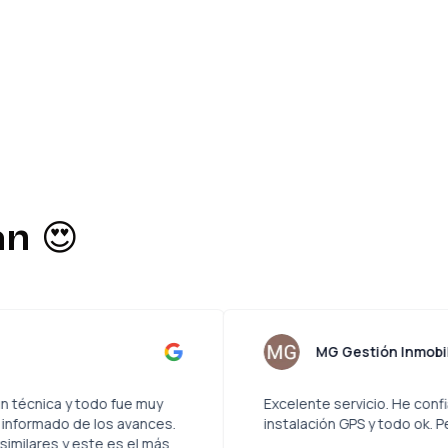
n 😍
erico Cortés
MG
 servicio de revisión técnica y todo fue muy
Excelente 
guro y siempre fui informado de los avances.
instalació
 otros servicios similares y este es el más