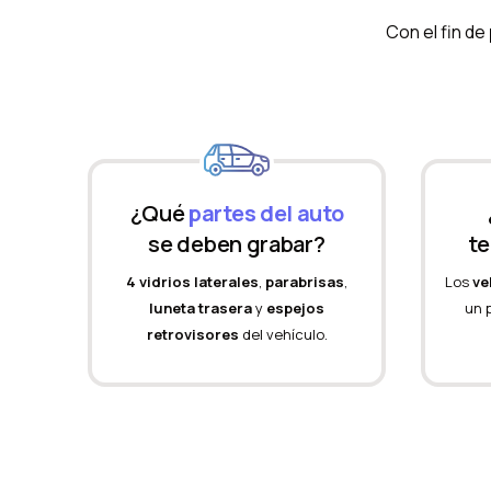
Con el fin de
¿Qué
partes del auto
se deben grabar?
te
4 vidrios laterales
,
parabrisas
,
Los
ve
luneta trasera
y
espejos
un 
retrovisores
del vehículo.