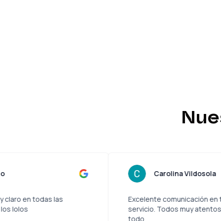
Nue
as Quer Troncoso
Car
rvicio, amigable y claro en todas las
Excelente 
de 10 como dicen los lolos
servicio. 
todo