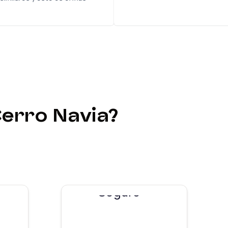
. Gracias
Cerro Navia
?