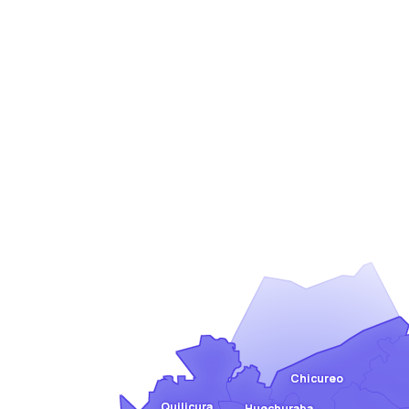
Chicureo
Quilicura
Huechuraba