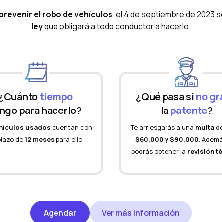
prevenir el robo de vehículos
, el 4 de septiembre de 2023 
ley
que obligará a todo conductor a hacerlo.
¿Cuánto
tiempo
¿Qué pasa si
no gr
ngo para hacerlo?
la
patente
?
hículos usados
cuentan con
Te arriesgarás a una
multa
de
plazo de
12 meses
para ello.
$60.000 y $90.000
. Adem
podrás obtener la
revisión t
Agendar
Ver más información