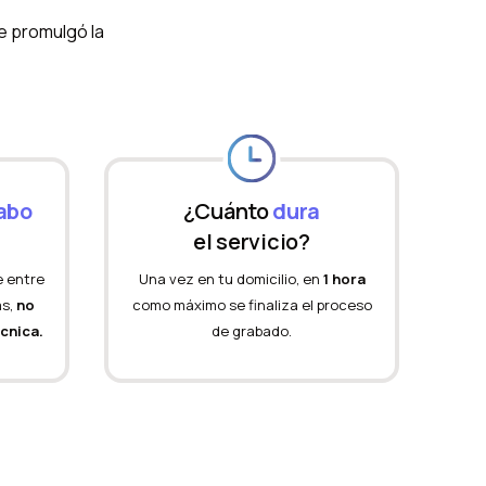
se promulgó la
abo
¿Cuánto
dura
el servicio?
 entre
Una vez en tu domicilio, en
1 hora
ás,
no
como máximo se finaliza el proceso
écnica.
de grabado.