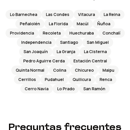
Lo Barnechea
Las Condes
Vitacura
La Reina
Peñalolén
La Florida
Macúl
Ñuñoa
Providencia
Recoleta
Huechuraba
Conchalí
Independencia
Santiago
San Miguel
San Joaquín
La Granja
La Cisterna
Pedro Aguirre Cerda
Estación Central
Quinta Normal
Colina
Chicureo
Maipu
Cerrillos
Pudahuel
Quilicura
Renca
Cerro Navia
Lo Prado
San Ramón
Preguntas frecuentes