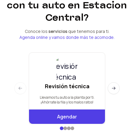
con tu
auto
en Estacion
Central
?
Conoce los
servicios
que tenemos para ti.
Agenda online y vamos donde más te acomode.
Revisión técnica
Man
Previous slide
Next slide
Llevamos tu auto a la planta por ti.
Pauta de +
¡Ahórrate la fila y los malos ratos!
Agendar