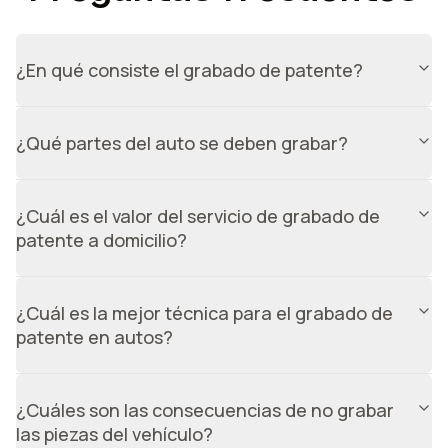
¿En qué consiste el grabado de patente?
Consiste en marcar la patente en las distintas piezas del
vehículo, utilizando una matriz a medida y equipamiento
¿Qué partes del auto se deben grabar?
especial.
Según la ley, se deben grabar los 4 vidrios laterales,
parabrisas, luneta trasera y espejos retrovisores del
¿Cuál es el valor del servicio de grabado de
vehículo.
patente a domicilio?
El valor del servicio de grabado de patente a domicilio es
de $24.990. Incluye el grabado en vidrios y espejos del
¿Cuál es la mejor técnica para el grabado de
auto, tal como indica la normativa.
patente en autos?
La mejor técnica para el grabado de patente es dremel,
ya que proporciona un grabado preciso y duradero.
¿Cuáles son las consecuencias de no grabar
las piezas del vehículo?