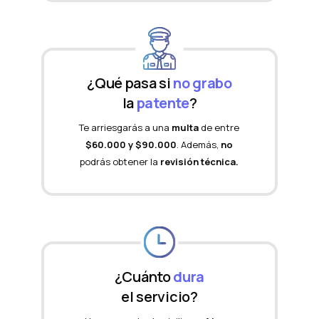
¿Qué pasa si
no grabo
la
patente
?
Te arriesgarás a una
multa
de entre
$60.000 y $90.000
. Además,
no
podrás obtener la
revisión técnica.
¿Cuánto
dura
el servicio?