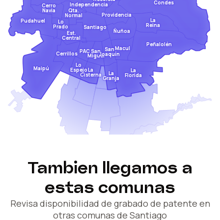
Condes
Independencia
Cerro
Qta.
Navia
Providencia
Normal
La
Pudahuel
Lo
Reina
Prado
Santiago
Ñuñoa
Est.
Central
Peñalolén
Macul
San
San
PAC
Cerrillos
Joaquín
Miguel
Lo
Maipú
Espejo
La
La
La
Cisterna
Florida
Granja
Tambien llegamos a
estas comunas
Revisa disponibilidad de grabado de patente en
otras comunas de Santiago