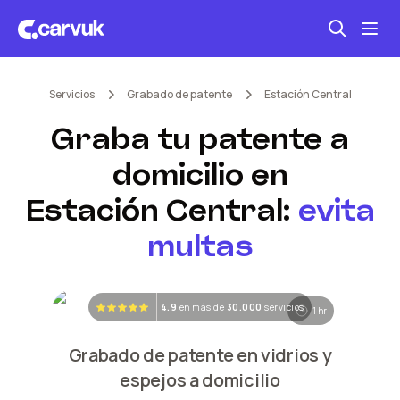
Servicios
Grabado de patente
Estación Central
Seguro automotriz
Graba tu patente a
Mantención kilometraje
domicilio en
Revisión técnica
Estación Central
:
evita
multas
4.9
en más de
30.000
servicios
1 hr
Grabado de patente en vidrios y
espejos a domicilio