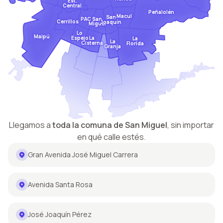
Est.
Central
Peñalolén
Macul
San
San
PAC
Cerrillos
Joaquín
Miguel
Lo
Maipú
Espejo
La
La
La
Cisterna
Florida
Granja
Llegamos a
toda la comuna de
San Miguel
,
sin importar
en qué calle estés.
Gran Avenida José Miguel Carrera
Avenida Santa Rosa
José Joaquín Pérez