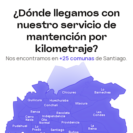
¿Dónde llegamos con
nuestro servicio de
mantención por
kilometraje?
Nos encontramos en
+25 comunas
de Santiago.
Lo
Barnechea
Chicureo
Quilicura
Huechuraba
Vitacura
Conchalí
Renca
Las
Recoleta
Condes
Independencia
Cerro
Qta.
Navia
Providencia
Normal
La
Pudahuel
Lo
Reina
Prado
Santiago
Ñuñoa