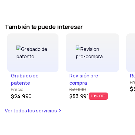
También te puede interesar
Grabado de
Revisión pre-
Re
Pr
patente
compra
$
Precio
$59.990
$24.990
$53.991
10% OFF
Ver todos los servicios