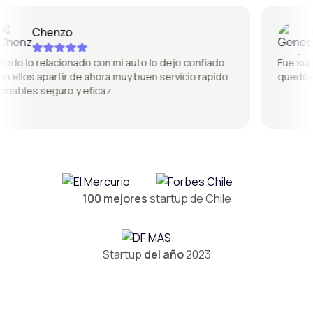
Chenzo
Gen
o lo relacionado con mi auto lo dejo confiado
Fue súper b
ellos apartir de ahora muy buen servicio rapido
quedó perf
bles seguro y eficaz.
100 mejores
startup de Chile
Startup
del año
2023