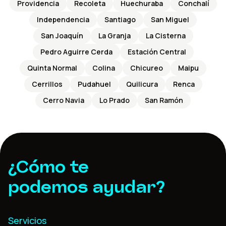
Providencia
Recoleta
Huechuraba
Conchalí
Independencia
Santiago
San Miguel
San Joaquín
La Granja
La Cisterna
Pedro Aguirre Cerda
Estación Central
Quinta Normal
Colina
Chicureo
Maipu
Cerrillos
Pudahuel
Quilicura
Renca
Cerro Navia
Lo Prado
San Ramón
¿Cómo te
podemos ayudar?
Servicios