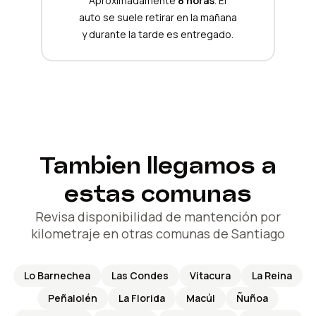
Aproximadamente
8 horas
. El
auto se suele retirar en la mañana
y durante la tarde es entregado.
Tambien llegamos a
estas comunas
Revisa disponibilidad de mantención por
kilometraje en otras comunas de Santiago
Lo Barnechea
Las Condes
Vitacura
La Reina
Peñalolén
La Florida
Macúl
Ñuñoa