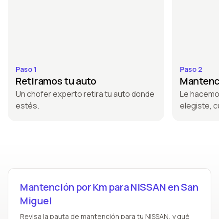
Paso 1
Paso 2
Retiramos tu auto
Mantenci
Un chofer experto retira tu auto donde
Le hacemo
estés.
elegiste, c
Mantención por Km para NISSAN en San
Miguel
Revisa la pauta de mantención para tu NISSAN, y qué