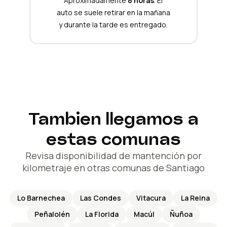
Aproximadamente
8 horas
. El
auto se suele retirar en la mañana
y durante la tarde es entregado.
Tambien llegamos a
estas comunas
Revisa disponibilidad de mantención por
kilometraje en otras comunas de Santiago
Lo Barnechea
Las Condes
Vitacura
La Reina
Peñalolén
La Florida
Macúl
Ñuñoa