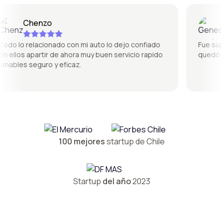
Chenzo
Gen
o lo relacionado con mi auto lo dejo confiado
Fue súper 
ellos apartir de ahora muy buen servicio rapido
quedó perf
bles seguro y eficaz.
100 mejores
startup de Chile
Startup
del año
2023