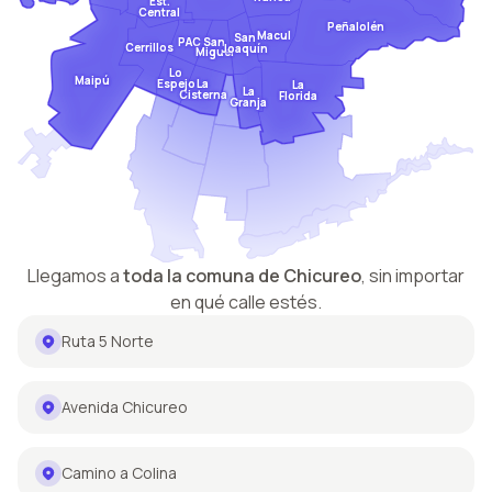
Est.
Central
Peñalolén
Macul
San
San
PAC
Cerrillos
Joaquín
Miguel
Lo
Maipú
Espejo
La
La
La
Cisterna
Florida
Granja
Llegamos a
toda la comuna de
Chicureo
,
sin importar
en qué calle estés.
Ruta 5 Norte
Avenida Chicureo
Camino a Colina