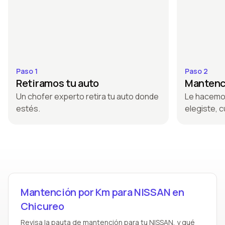
Paso 1
Paso 2
Retiramos tu auto
Mantenci
Un chofer experto retira tu auto donde
Le hacemo
estés.
elegiste, c
Mantención por Km para NISSAN en
Chicureo
Revisa la pauta de mantención para tu NISSAN, y qué