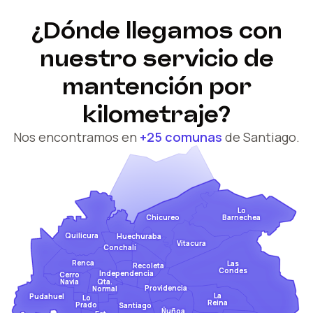
¿Dónde llegamos con
nuestro servicio de
mantención por
kilometraje?
Nos encontramos en
+25 comunas
de Santiago.
Lo
Barnechea
Chicureo
Quilicura
Huechuraba
Vitacura
Conchalí
Renca
Las
Recoleta
Condes
Independencia
Cerro
Qta.
Navia
Providencia
Normal
La
Pudahuel
Lo
Reina
Prado
Santiago
Ñuñoa