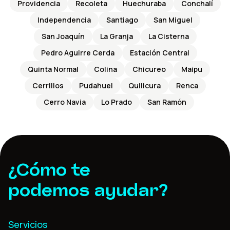
Providencia
Recoleta
Huechuraba
Conchalí
Independencia
Santiago
San Miguel
San Joaquín
La Granja
La Cisterna
Pedro Aguirre Cerda
Estación Central
Quinta Normal
Colina
Chicureo
Maipu
Cerrillos
Pudahuel
Quilicura
Renca
Cerro Navia
Lo Prado
San Ramón
¿Cómo te
podemos ayudar?
Servicios