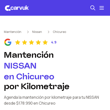
Seguro automotriz
Mantención
Nissan
Chicureo
Mantención kilometraje
4.9
Revisión técnica
Mantención
NISSAN
en
Chicureo
por Kilometraje
Agenda la mantención por kilometraje
para tu NISSAN
desde $178.990
en Chicureo