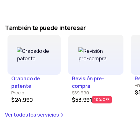
También te puede interesar
Grabado de
Revisión pre-
Re
Pr
patente
compra
$
Precio
$59.990
$24.990
$53.991
10% OFF
Ver todos los servicios