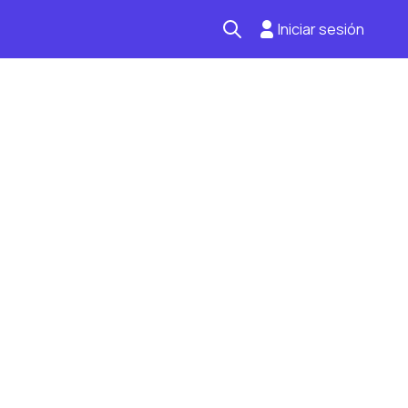
Iniciar sesión
Seguro automotriz
Mantención kilometraje
Revisión técnica