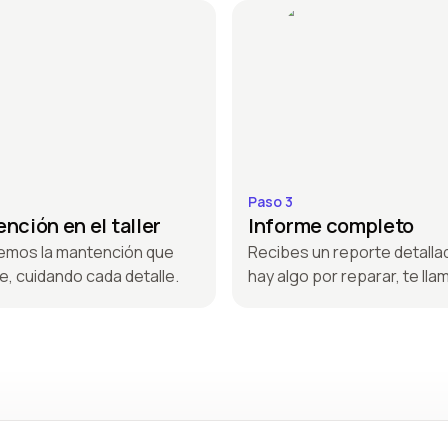
Paso 3
nción en el taller
Informe completo
emos la mantención que
Recibes un reporte detallad
e, cuidando cada detalle.
hay algo por reparar, te ll