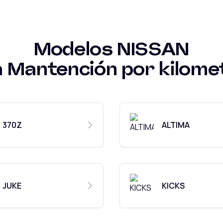
Modelos
NISSAN
a
Mantención por kilome
370Z
ALTIMA
JUKE
KICKS