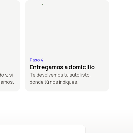
Paso 4
Entregamos a domicilio
o y, si
Te devolvemos tu auto listo,
amamos.
donde tú nos indiques.