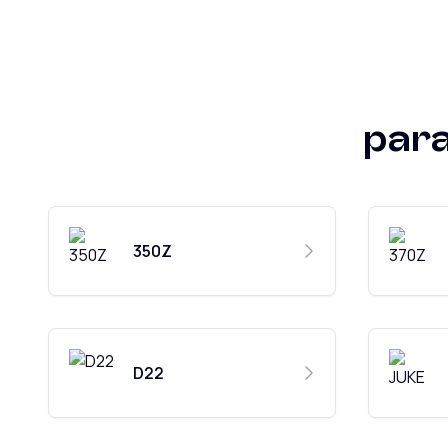
par
350Z
D22