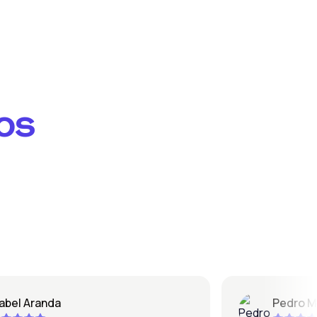
os
l Aranda
Pedro Mique