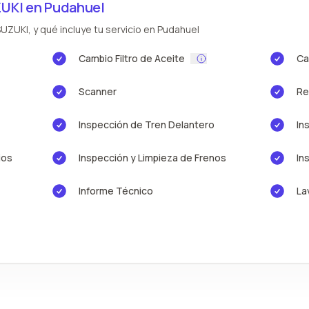
UKI en Pudahuel
UZUKI, y qué incluye tu servicio en Pudahuel
Cambio Filtro de Aceite
Ca
Scanner
Re
Inspección de Tren Delantero
In
ios
Inspección y Limpieza de Frenos
In
Informe Técnico
La