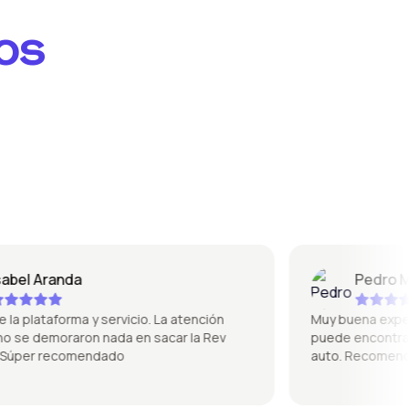
os
el Aranda
Pedro Mique
plataforma y servicio. La atención
Muy buena experienci
se demoraron nada en sacar la Rev
puede encontrar de 
per recomendado
auto. Recomendad