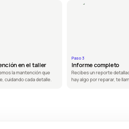
Paso 3
nción en el taller
Informe completo
emos la mantención que
Recibes un reporte detallad
e, cuidando cada detalle.
hay algo por reparar, te ll