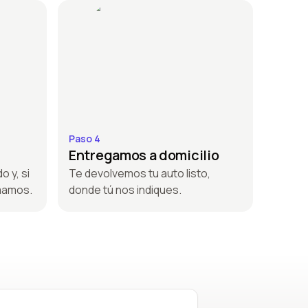
Paso 4
Entregamos a domicilio
o y, si
Te devolvemos tu auto listo,
amamos.
donde tú nos indiques.