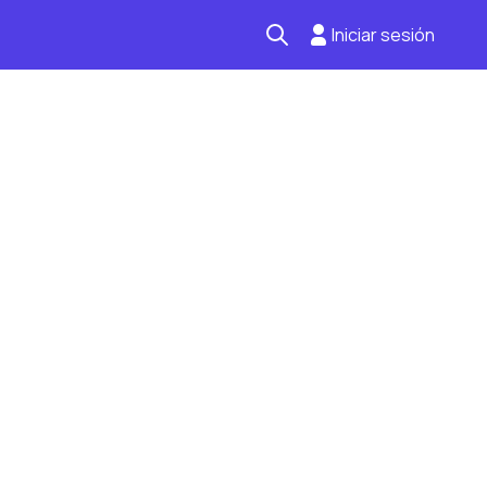
Iniciar sesión
Seguro automotriz
Mantención kilometraje
Revisión técnica