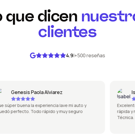
o que dicen
nuestr
clientes
4.9
|
+500 reseñas
Genesis Paola Alviarez
Isab
úper buena la experiencia lave mi auto y
Excelente la 
 perfecto. Todo rápido y muy seguro
rápida y no 
Técnica. Sú