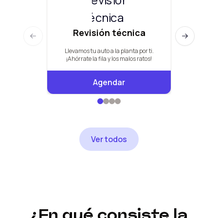
Revisión técnica
Man
Previous slide
Next slide
Llevamos tu auto a la planta por ti.
Pauta de +
¡Ahórrate la fila y los malos ratos!
Agendar
Ver todos
¿En qué consiste la