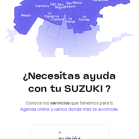
Peñalolén
Macul
San
San
PAC
Cerrillos
Joaquín
Miguel
Lo
Maipú
Espejo
La
La
La
Cisterna
Florida
Granja
¿Necesitas ayuda
con tu
SUZUKI
?
Conoce los
servicios
que tenemos para ti.
Agenda online y vamos donde más te acomode.