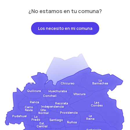
¿No estamos en tu comuna?
Los necesito en mi comuna
Lo
Barnechea
Chicureo
Quilicura
Huechuraba
Vitacura
Conchalí
Renca
Las
Recoleta
Condes
Independencia
Cerro
Qta.
Navia
Providencia
Normal
La
Pudahuel
Lo
Reina
Prado
Santiago
Ñuñoa
Est.
Central