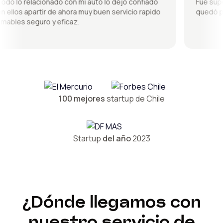
 lo relacionado con mi auto lo dejo confiado
Fue súper b
llos apartir de ahora muy buen servicio rapido
quedó perf
les seguro y eficaz.
100 mejores
startup de Chile
Startup
del año
2023
¿Dónde llegamos con
nuestro servicio de