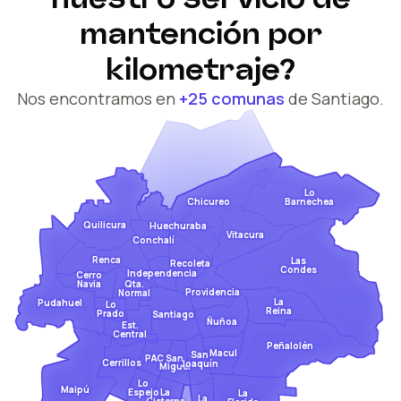
mantención por
kilometraje?
Nos encontramos en
+25 comunas
de Santiago.
Lo
Barnechea
Chicureo
Quilicura
Huechuraba
Vitacura
Conchalí
Renca
Las
Recoleta
Condes
Independencia
Cerro
Qta.
Navia
Providencia
Normal
La
Pudahuel
Lo
Reina
Prado
Santiago
Ñuñoa
Est.
Central
Peñalolén
Macul
San
San
PAC
Cerrillos
Joaquín
Miguel
Lo
Maipú
Espejo
La
La
La