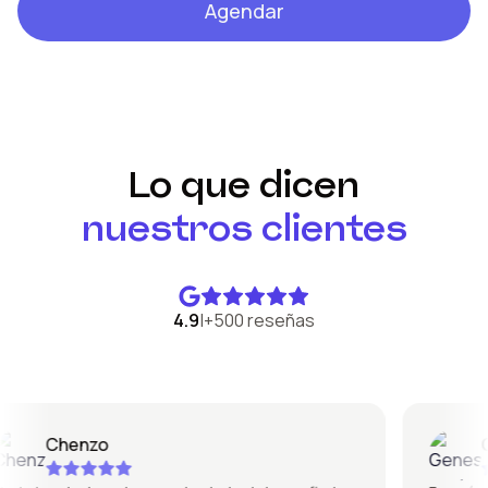
Agendar
Lo que dicen
nuestros clientes
4.9
|
+500 reseñas
Chenzo
Gen