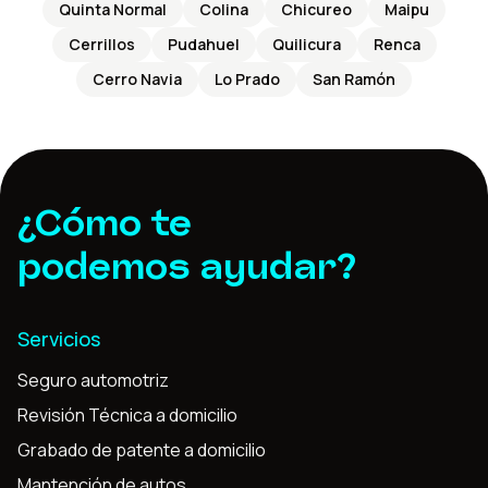
Quinta Normal
Colina
Chicureo
Maipu
Cerrillos
Pudahuel
Quilicura
Renca
Cerro Navia
Lo Prado
San Ramón
¿Cómo te
podemos ayudar?
Servicios
Seguro automotriz
Revisión Técnica a domicilio
Grabado de patente a domicilio
Mantención de autos