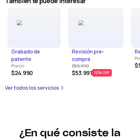
También te puede interesar
Grabado de
Revisión pre-
Re
Pr
patente
compra
$
Precio
$59.990
$24.990
$53.991
10% OFF
Ver todos los servicios
¿En qué consiste la