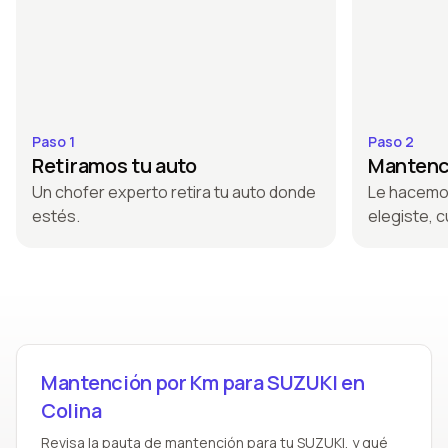
Paso 1
Paso 2
Retiramos tu auto
Mantenci
Un chofer experto retira tu auto donde
Le hacemo
estés.
elegiste, c
Mantención por Km para SUZUKI en
Colina
Revisa la pauta de mantención para tu SUZUKI, y qué