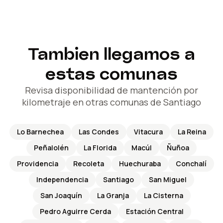
Tambien llegamos a
estas comunas
Revisa disponibilidad de mantención por
kilometraje en otras comunas de Santiago
Lo Barnechea
Las Condes
Vitacura
La Reina
Peñalolén
La Florida
Macúl
Ñuñoa
Providencia
Recoleta
Huechuraba
Conchalí
Independencia
Santiago
San Miguel
San Joaquín
La Granja
La Cisterna
Pedro Aguirre Cerda
Estación Central