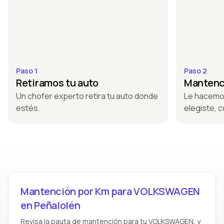
Paso 1
Paso 2
Retiramos tu auto
Mantenci
Un chofer experto retira tu auto donde
Le hacemo
estés.
elegiste, c
Mantención por Km para VOLKSWAGEN
en Peñalolén
Revisa la pauta de mantención para tu VOLKSWAGEN, y