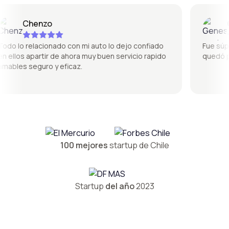
Chenzo
Gen
o lo relacionado con mi auto lo dejo confiado
Fue súper b
llos apartir de ahora muy buen servicio rapido
quedó perf
bles seguro y eficaz.
100 mejores
startup de Chile
Startup
del año
2023