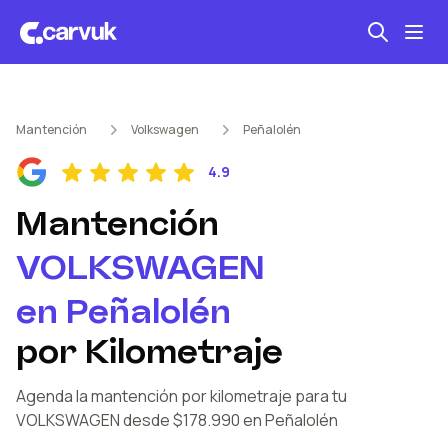
Seguro automotriz
Mantención
Volkswagen
Peñalolén
Mantención kilometraje
4.9
Revisión técnica
Mantención
VOLKSWAGEN
en
Peñalolén
por Kilometraje
Agenda la mantención por kilometraje
para tu
VOLKSWAGEN
desde $178.990
en Peñalolén