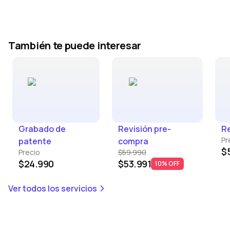
También te puede interesar
Grabado de
Revisión pre-
Re
Pr
patente
compra
$
Precio
$59.990
$24.990
$53.991
10% OFF
Ver todos los servicios