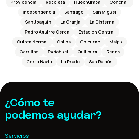
Providencia
Recoleta
Huechuraba
Conchalí
Independencia
Santiago
San Miguel
San Joaquín
La Granja
La Cisterna
Pedro Aguirre Cerda
Estación Central
Quinta Normal
Colina
Chicureo
Maipu
Cerrillos
Pudahuel
Quilicura
Renca
Cerro Navia
Lo Prado
San Ramón
¿Cómo te
podemos ayudar?
Servicios