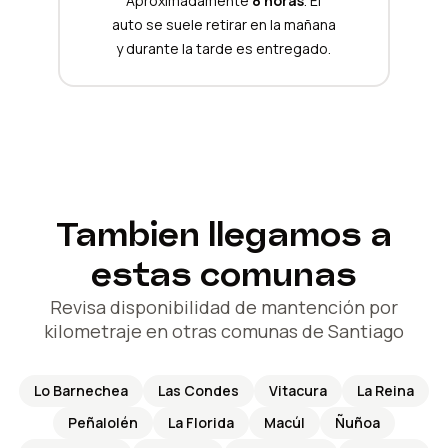
Aproximadamente
8 horas
. El
auto se suele retirar en la mañana
y durante la tarde es entregado.
Tambien llegamos a
estas comunas
Revisa disponibilidad de mantención por
kilometraje en otras comunas de Santiago
Lo Barnechea
Las Condes
Vitacura
La Reina
Peñalolén
La Florida
Macúl
Ñuñoa