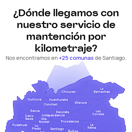
¿Dónde llegamos con
nuestro servicio de
mantención por
kilometraje?
Nos encontramos en
+25 comunas
de Santiago.
Lo
Barnechea
Chicureo
Quilicura
Huechuraba
Vitacura
Conchalí
Renca
Las
Recoleta
Condes
Independencia
Cerro
Qta.
Navia
Providencia
Normal
La
Pudahuel
Lo
Reina
Prado
Santiago
Ñuñoa