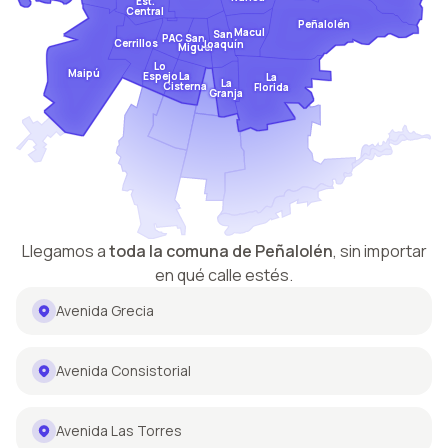
Est.
Central
Peñalolén
Macul
San
San
PAC
Cerrillos
Joaquín
Miguel
Lo
Maipú
Espejo
La
La
La
Cisterna
Florida
Granja
Llegamos a
toda la comuna de
Peñalolén
,
sin importar
en qué calle estés.
Avenida Grecia
Avenida Consistorial
Avenida Las Torres