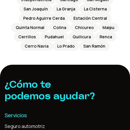
San Joaquín
La Granja
La Cisterna
Pedro Aguirre Cerda
Estación Central
Quinta Normal
Colina
Chicureo
Maipu
Cerrillos
Pudahuel
Quilicura
Renca
Cerro Navia
Lo Prado
San Ramón
¿Cómo te
podemos ayudar?
Servicios
Seguro automotriz