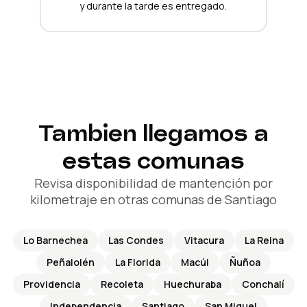
y durante la tarde es entregado.
Tambien llegamos a
estas comunas
Revisa disponibilidad de mantención por
kilometraje en otras comunas de Santiago
Lo Barnechea
Las Condes
Vitacura
La Reina
Peñalolén
La Florida
Macúl
Ñuñoa
Providencia
Recoleta
Huechuraba
Conchalí
Independencia
Santiago
San Miguel