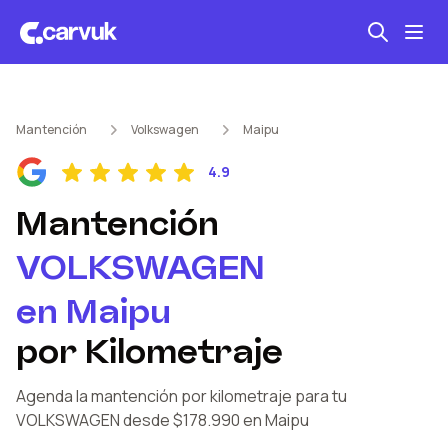
Seguro automotriz
Mantención
Volkswagen
Maipu
Mantención kilometraje
4.9
Revisión técnica
Mantención
VOLKSWAGEN
en
Maipu
por Kilometraje
Agenda la mantención por kilometraje
para tu
VOLKSWAGEN
desde $178.990
en Maipu