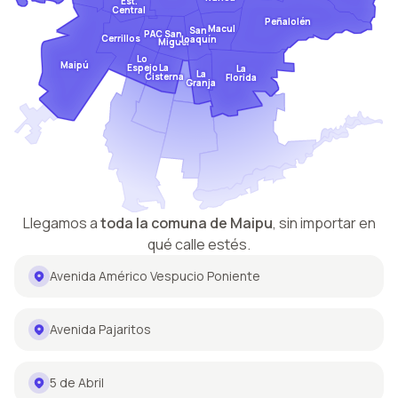
Est.
Central
Peñalolén
Macul
San
San
PAC
Cerrillos
Joaquín
Miguel
Lo
Maipú
Espejo
La
La
La
Cisterna
Florida
Granja
Llegamos a
toda la comuna de
Maipu
,
sin importar en
qué calle estés.
Avenida Américo Vespucio Poniente
Avenida Pajaritos
5 de Abril