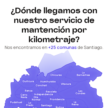
¿Dónde llegamos con
nuestro servicio de
mantención por
kilometraje?
Nos encontramos en
+25 comunas
de Santiago.
Lo
Barnechea
Chicureo
Quilicura
Huechuraba
Vitacura
Conchalí
Renca
Las
Recoleta
Condes
Independencia
Cerro
Qta.
Navia
Providencia
Normal
La
Pudahuel
Lo
Reina
Prado
Santiago
Ñuñoa