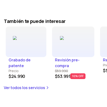
También te puede interesar
Grabado de
Revisión pre-
Re
Pr
patente
compra
$
Precio
$59.990
$24.990
$53.991
10% OFF
Ver todos los servicios