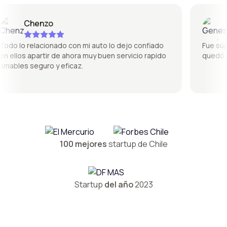
Chenzo
Ge
o lo relacionado con mi auto lo dejo confiado
Fue súper 
ellos apartir de ahora muy buen servicio rapido
quedó per
bles seguro y eficaz.
100 mejores
startup de Chile
Startup
del año
2023