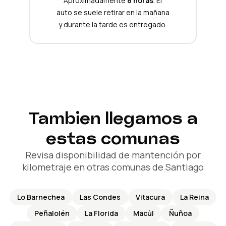
Aproximadamente
8 horas
. El
auto se suele retirar en la mañana
y durante la tarde es entregado.
Tambien llegamos a
estas comunas
Revisa disponibilidad de mantención por
kilometraje en otras comunas de Santiago
Lo Barnechea
Las Condes
Vitacura
La Reina
Peñalolén
La Florida
Macúl
Ñuñoa