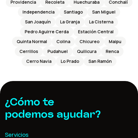
Providencia
Recoleta
Huechuraba
Conchalí
Independencia
Santiago
San Miguel
San Joaquín
La Granja
La Cisterna
Pedro Aguirre Cerda
Estación Central
Quinta Normal
Colina
Chicureo
Maipu
Cerrillos
Pudahuel
Quilicura
Renca
Cerro Navia
Lo Prado
San Ramón
¿Cómo te
podemos ayudar?
Servicios