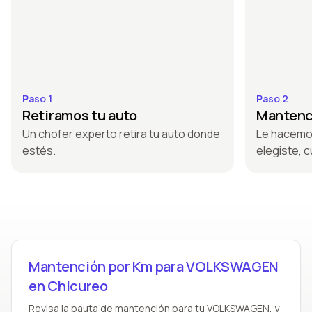
Paso 1
Paso 2
Retiramos tu auto
Mantenci
Un chofer experto retira tu auto donde
Le hacemo
estés.
elegiste, c
Mantención por Km para VOLKSWAGEN
en Chicureo
Revisa la pauta de mantención para tu VOLKSWAGEN, y