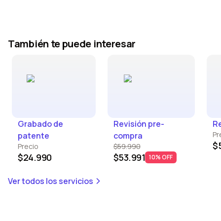
También te puede interesar
Grabado de
Revisión pre-
Re
Pr
patente
compra
$
Precio
$59.990
$24.990
$53.991
10% OFF
Ver todos los servicios