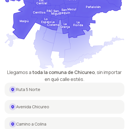
Est.
Central
Peñalolén
Macul
San
San
PAC
Cerrillos
Joaquín
Miguel
Lo
Maipú
Espejo
La
La
La
Cisterna
Florida
Granja
Llegamos a
toda la comuna de
Chicureo
,
sin importar
en qué calle estés.
Ruta 5 Norte
Avenida Chicureo
Camino a Colina