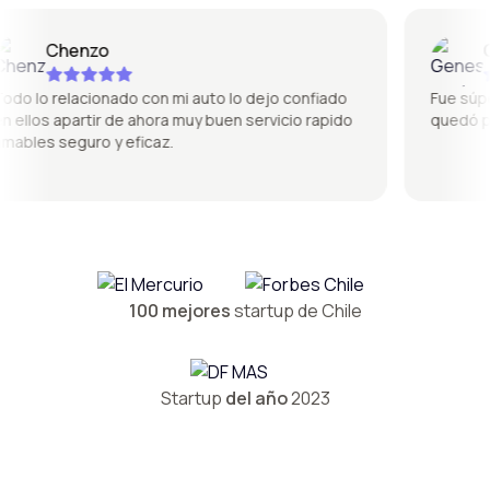
Chenzo
Gen
 lo relacionado con mi auto lo dejo confiado
Fue súper b
llos apartir de ahora muy buen servicio rapido
quedó perf
les seguro y eficaz.
100 mejores
startup de Chile
Startup
del año
2023