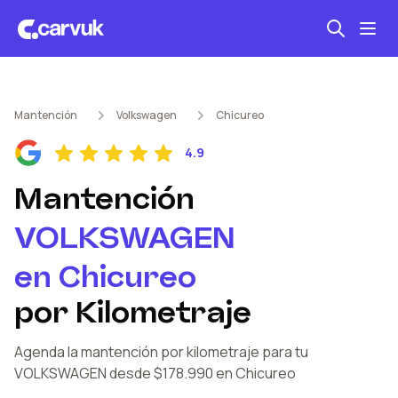
Seguro automotriz
Mantención
Volkswagen
Chicureo
Mantención kilometraje
4.9
Revisión técnica
Mantención
VOLKSWAGEN
en
Chicureo
por Kilometraje
Agenda la mantención por kilometraje
para tu
VOLKSWAGEN
desde $178.990
en Chicureo