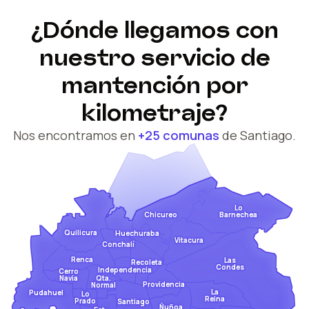
¿Dónde llegamos con
nuestro servicio de
mantención por
kilometraje?
Nos encontramos en
+25 comunas
de Santiago.
Lo
Barnechea
Chicureo
Quilicura
Huechuraba
Vitacura
Conchalí
Renca
Las
Recoleta
Condes
Independencia
Cerro
Qta.
Navia
Providencia
Normal
La
Pudahuel
Lo
Reina
Prado
Santiago
Ñuñoa