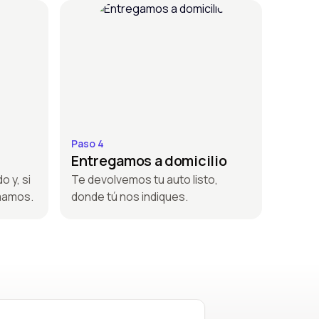
Paso 4
Entregamos a domicilio
o y, si
Te devolvemos tu auto listo,
amamos.
donde tú nos indiques.