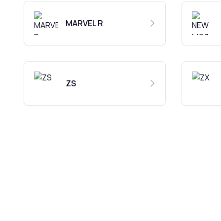
MARVEL R
ZS