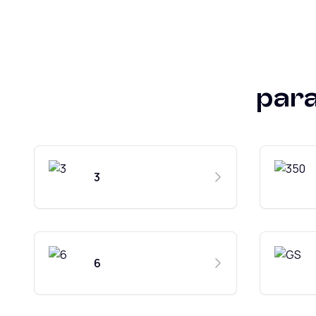
par
3
6