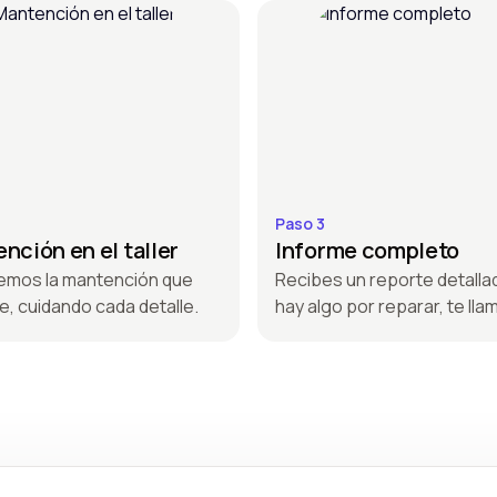
Paso 3
nción en el taller
Informe completo
emos la mantención que
Recibes un reporte detallad
e, cuidando cada detalle.
hay algo por reparar, te ll