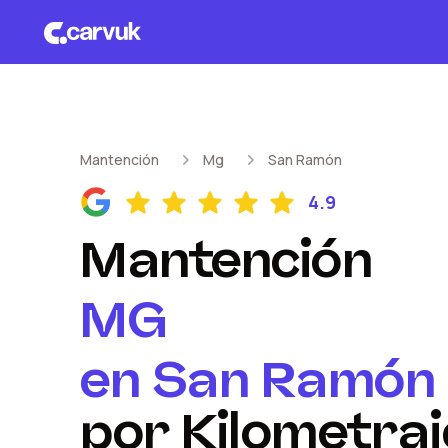
Mantención
Mg
San Ramón
4.9
Mantención
MG
en
San Ramón
por Kilometraj