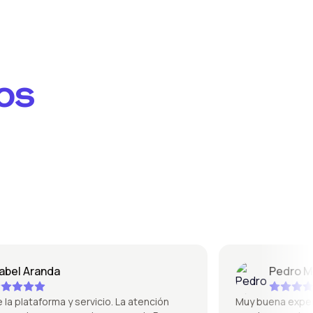
os
l Aranda
Pedro Mique
plataforma y servicio. La atención
Muy buena experienci