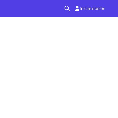
Iniciar sesión
Seguro automotriz
Mantención kilometraje
Revisión técnica