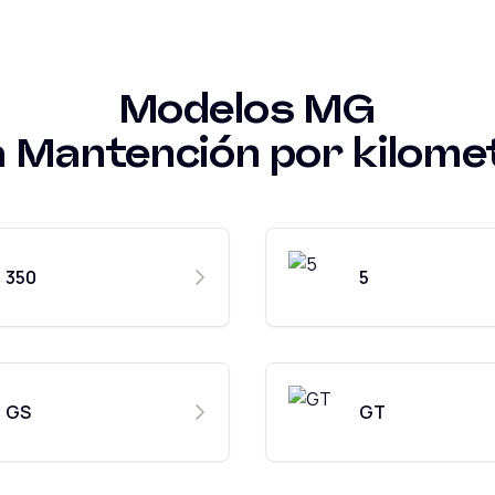
Modelos
MG
a
Mantención por kilome
350
5
GS
GT