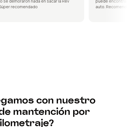
e demoraron nada en sacar la Rev
puede encontrar de t
per recomendado
auto. Recomendado
egamos con nuestro
 de mantención por
ilometraje?