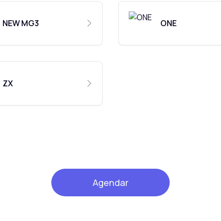
NEW MG3
ONE
ZX
Agendar