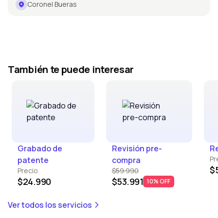
Coronel Bueras
También te puede interesar
Grabado de
Revisión pre-
Re
Pr
patente
compra
$
Precio
$59.990
$24.990
$53.991
10% OFF
Ver todos los servicios