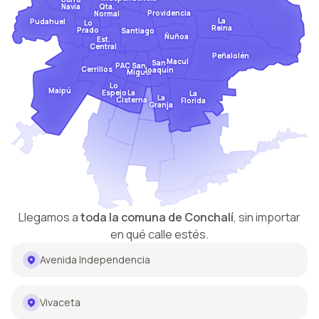
Qta.
Navia
Providencia
Normal
La
Pudahuel
Lo
Reina
Prado
Santiago
Ñuñoa
Est.
Central
Peñalolén
Macul
San
San
PAC
Cerrillos
Joaquín
Miguel
Lo
Maipú
Espejo
La
La
La
Cisterna
Florida
Granja
Llegamos a
toda la comuna de
Conchalí
,
sin importar
en qué calle estés.
Avenida Independencia
Vivaceta