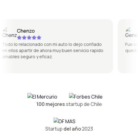
Chenzo
G
odo lo relacionado con mi auto lo dejo confiado
Fue súper
 ellos apartir de ahora muy buen servicio rapido
quedó pe
mables seguro y eficaz.
100 mejores
startup de Chile
Startup
del año
2023