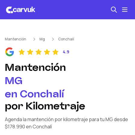
Seguro automotriz
Mantención
Mg
Conchalí
Mantención kilometraje
4.9
Revisión técnica
Mantención
MG
en
Conchalí
por Kilometraje
Agenda la mantención por kilometraje
para tu MG
desde
$178.990
en Conchalí