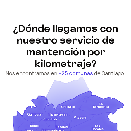
¿Dónde llegamos con
nuestro servicio de
mantención por
kilometraje?
Nos encontramos en
+25 comunas
de Santiago.
Lo
Barnechea
Chicureo
Quilicura
Huechuraba
Vitacura
Conchalí
Renca
Las
Recoleta
Condes
Independencia
Cerro