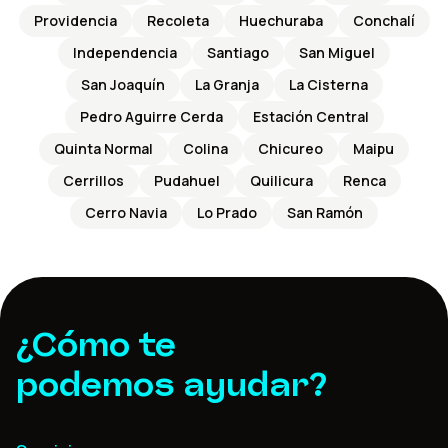
Providencia
Recoleta
Huechuraba
Conchalí
Independencia
Santiago
San Miguel
San Joaquín
La Granja
La Cisterna
Pedro Aguirre Cerda
Estación Central
Quinta Normal
Colina
Chicureo
Maipu
Cerrillos
Pudahuel
Quilicura
Renca
Cerro Navia
Lo Prado
San Ramón
¿Cómo te
podemos ayudar?