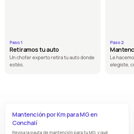
Paso 1
Paso 2
Retiramos tu auto
Mantenci
Un chofer experto retira tu auto donde
Le hacemo
estés.
elegiste, c
Mantención por Km para MG en
Conchalí
Revisa la pauta de mantención para tu MG, y qué