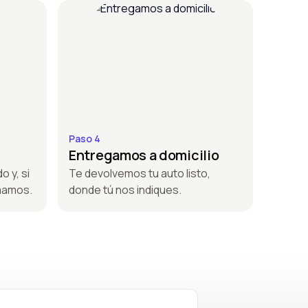
Paso 4
Entregamos a domicilio
o y, si
Te devolvemos tu auto listo,
amamos.
donde tú nos indiques.