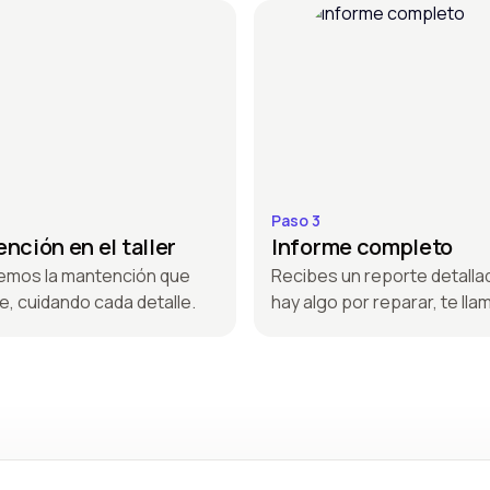
Paso 3
nción en el taller
Informe completo
emos la mantención que
Recibes un reporte detallad
e, cuidando cada detalle.
hay algo por reparar, te ll