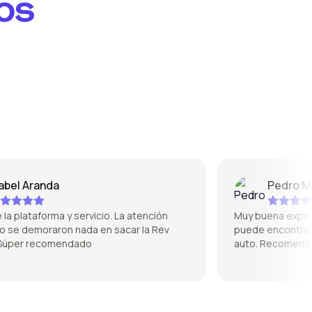
os
l Aranda
Pedro Mique
plataforma y servicio. La atención
Muy buena experienci
se demoraron nada en sacar la Rev
puede encontrar de 
per recomendado
auto. Recomendad