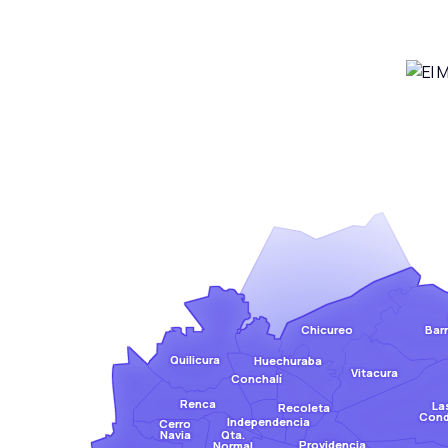
Bar
Chicureo
Quilicura
Huechuraba
Vitacura
Conchalí
Renca
La
Recoleta
Con
Independencia
Cerro
Qta.
Navia
Providencia
Normal