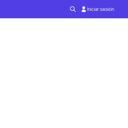
Iniciar sesión
Seguro automotriz
Mantención kilometraje
Revisión técnica