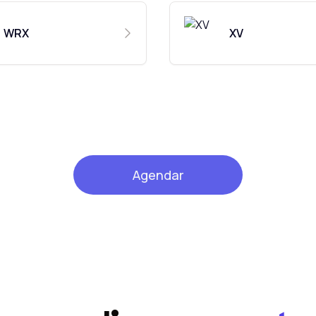
WRX
XV
Agendar