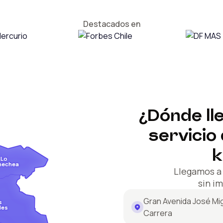
Destacados en
¿Dónde ll
servicio
k
Lo
nechea
Llegamos 
sin i
Gran Avenida José Mi
s
des
Carrera