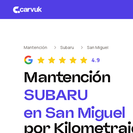
Mantención
Subaru
San Miguel
4.9
Mantención
SUBARU
en
San Miguel
por Kilometraj