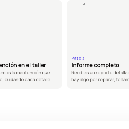
Paso 3
nción en el taller
Informe completo
emos la mantención que
Recibes un reporte detallad
e, cuidando cada detalle.
hay algo por reparar, te ll