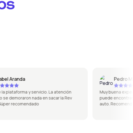
os
l Aranda
Pedro Mique
plataforma y servicio. La atención
Muy buena experienci
e demoraron nada en sacar la Rev
puede encontrar de t
er recomendado
auto. Recomendado