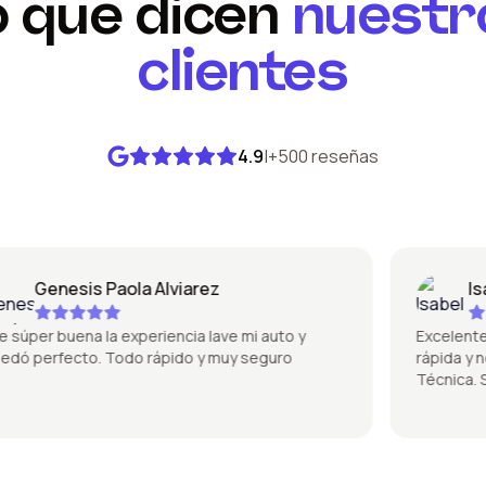
o que dicen
nuestr
clientes
4.9
|
+500 reseñas
Genesis Paola Alviarez
Isabe
per buena la experiencia lave mi auto y
Excelente la 
 perfecto. Todo rápido y muy seguro
rápida y no s
Técnica. Súp