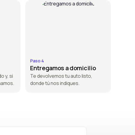
Paso 4
Entregamos a domicilio
o y, si
Te devolvemos tu auto listo,
amamos.
donde tú nos indiques.