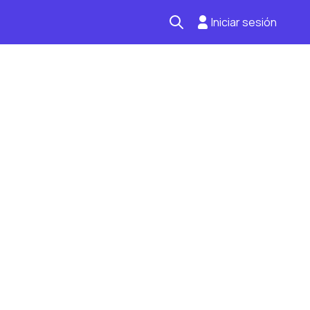
Iniciar sesión
Seguro automotriz
Mantención kilometraje
Revisión técnica