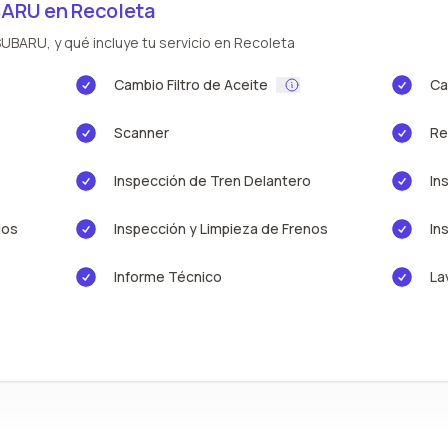
BARU en Recoleta
UBARU, y qué incluye tu servicio en Recoleta
Cambio Filtro de Aceite
Ca
Scanner
Re
Inspección de Tren Delantero
In
ios
Inspección y Limpieza de Frenos
In
Informe Técnico
La