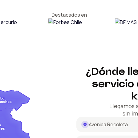
Destacados en
¿Dónde ll
servicio
k
Lo
nechea
Llegamos 
sin i
Avenida Recoleta
s
des