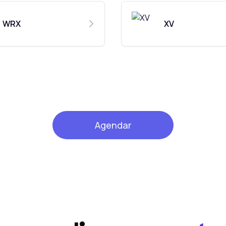
WRX
XV
Agendar