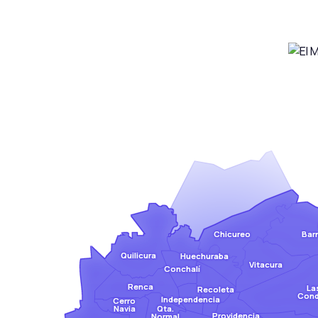
Bar
Chicureo
Quilicura
Huechuraba
Vitacura
Conchalí
Renca
La
Recoleta
Con
Independencia
Cerro
Qta.
Navia
Providencia
Normal