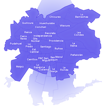
Lo
Barnechea
Chicureo
Quilicura
Huechuraba
Vitacura
Conchalí
Renca
Las
Recoleta
Condes
Independencia
Cerro
Qta.
Navia
Providencia
Normal
La
Pudahuel
Lo
Reina
Prado
Santiago
Ñuñoa
Est.
Central
Peñalolén
Macul
San
San
PAC
Cerrillos
Joaquín
Miguel
Lo
Maipú
Espejo
La
La
La
Cisterna
Florida
Granja