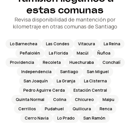
estas comunas
Revisa disponibilidad de mantención por
kilometraje en otras comunas de Santiago
Lo Barnechea
Las Condes
Vitacura
La Reina
Peñalolén
La Florida
Macúl
Ñuñoa
Providencia
Recoleta
Huechuraba
Conchalí
Independencia
Santiago
San Miguel
San Joaquín
La Granja
La Cisterna
Pedro Aguirre Cerda
Estación Central
Quinta Normal
Colina
Chicureo
Maipu
Cerrillos
Pudahuel
Quilicura
Renca
Cerro Navia
Lo Prado
San Ramón