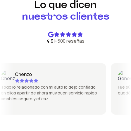
Lo que dicen
nuestros clientes
4.9
|
+500 reseñas
Chenzo
Ge
do lo relacionado con mi auto lo dejo confiado
Fue súper 
 ellos apartir de ahora muy buen servicio rapido
quedó per
ables seguro y eficaz.