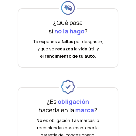
¿Qué pasa
si
no la hago
?
Te expones a
fallas
por desgaste,
y que se
reduzca
la
vida útil
y
el
rendimiento de tu auto.
¿Es
obligación
hacerla en la
marca
?
No
es obligación. Las marcas lo
recomiendan para mantener la
garantía del concesionario.