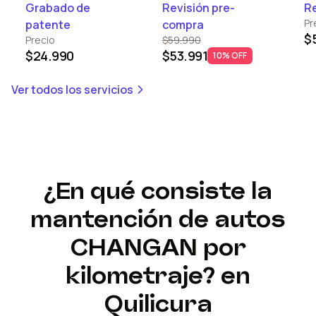
Grabado de
Revisión pre-
Re
Pr
patente
compra
$
Precio
$59.990
$24.990
$53.991
10% OFF
Ver todos los servicios
¿En qué consiste la
mantención de autos
CHANGAN
por
kilometraje?
en
Quilicura