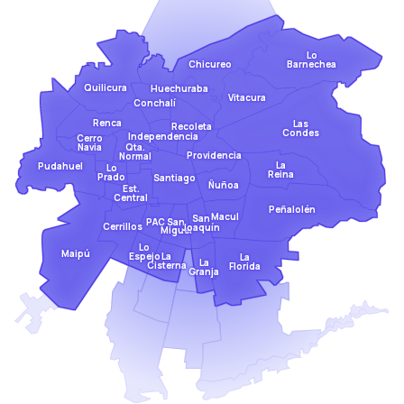
Lo
Barnechea
Chicureo
Quilicura
Huechuraba
Vitacura
Conchalí
Renca
Las
Recoleta
Condes
Independencia
Cerro
Qta.
Navia
Providencia
Normal
La
Pudahuel
Lo
Reina
Prado
Santiago
Ñuñoa
Est.
Central
Peñalolén
Macul
San
San
PAC
Cerrillos
Joaquín
Miguel
Lo
Maipú
Espejo
La
La
La
Cisterna
Florida
Granja