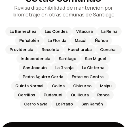
Revisa disponibilidad de mantención por
kilometraje en otras comunas de Santiago
Lo Barnechea
Las Condes
Vitacura
La Reina
Peñalolén
La Florida
Macúl
Ñuñoa
Providencia
Recoleta
Huechuraba
Conchalí
Independencia
Santiago
San Miguel
San Joaquín
La Granja
La Cisterna
Pedro Aguirre Cerda
Estación Central
Quinta Normal
Colina
Chicureo
Maipu
Cerrillos
Pudahuel
Quilicura
Renca
Cerro Navia
Lo Prado
San Ramón