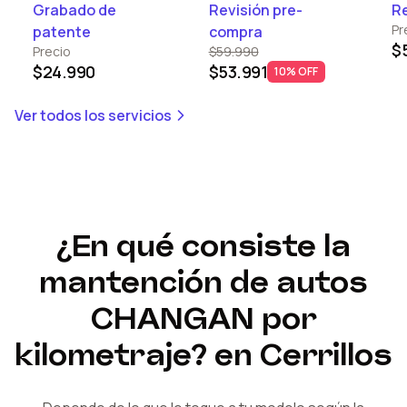
Grabado de
Revisión pre-
Re
Pr
patente
compra
$
Precio
$59.990
$24.990
$53.991
10% OFF
Ver todos los servicios
¿En qué consiste la
mantención de autos
CHANGAN
por
kilometraje?
en Cerrillos