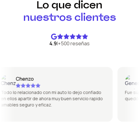
Lo que dicen
nuestros clientes
4.9
|
+500 reseñas
Chenzo
Ge
do lo relacionado con mi auto lo dejo confiado
Fue súper 
 ellos apartir de ahora muy buen servicio rapido
quedó per
ables seguro y eficaz.