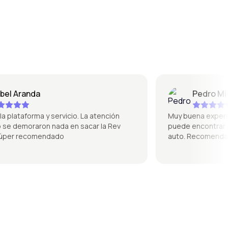
 Aranda
Pedro Miquel
lataforma y servicio. La atención
Muy buena experiencia
 demoraron nada en sacar la Rev
puede encontrar de to
er recomendado
auto. Recomendado