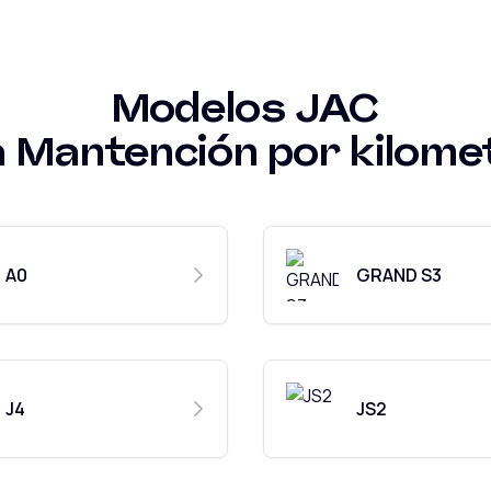
Modelos
JAC
a
Mantención por kilome
A0
GRAND S3
J4
JS2