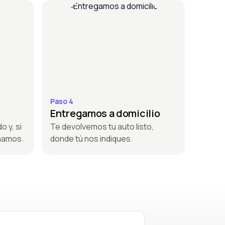
Paso 4
Entregamos a domicilio
o y, si
Te devolvemos tu auto listo,
amamos.
donde tú nos indiques.