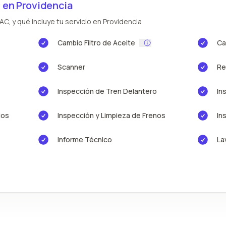
 en Providencia
C, y qué incluye tu servicio en Providencia
Cambio Filtro de Aceite
Ca
Scanner
Re
Inspección de Tren Delantero
In
ios
Inspección y Limpieza de Frenos
In
Informe Técnico
La