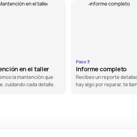
Paso 3
nción en el taller
Informe completo
emos la mantención que
Recibes un reporte detallad
e, cuidando cada detalle.
hay algo por reparar, te ll