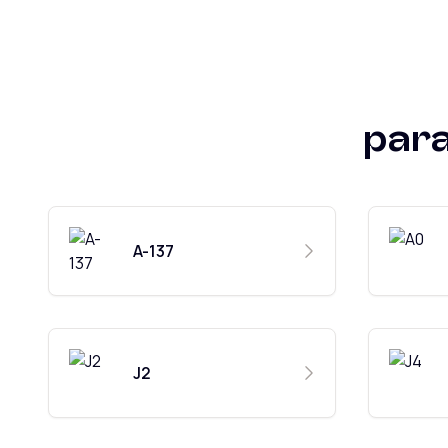
par
A-137
J2