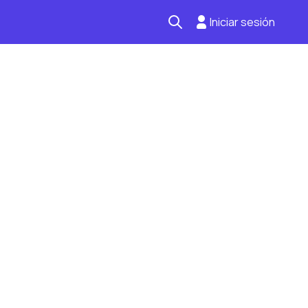
Iniciar sesión
Seguro automotriz
Mantención kilometraje
Revisión técnica