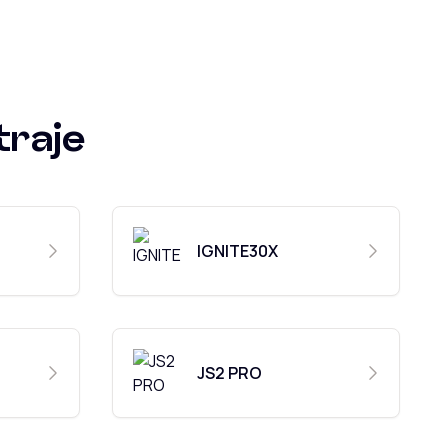
traje
IGNITE30X
JS2 PRO