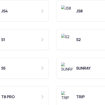
JS4
JS8
S1
S2
S5
SUNRAY
T8 PRO
TRIP