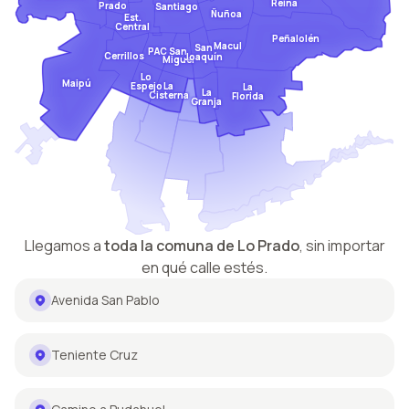
Reina
Prado
Santiago
Ñuñoa
Est.
Central
Peñalolén
Macul
San
San
PAC
Cerrillos
Joaquín
Miguel
Lo
Maipú
Espejo
La
La
La
Cisterna
Florida
Granja
Llegamos a
toda la comuna de
Lo Prado
,
sin importar
en qué calle estés.
Avenida San Pablo
Teniente Cruz