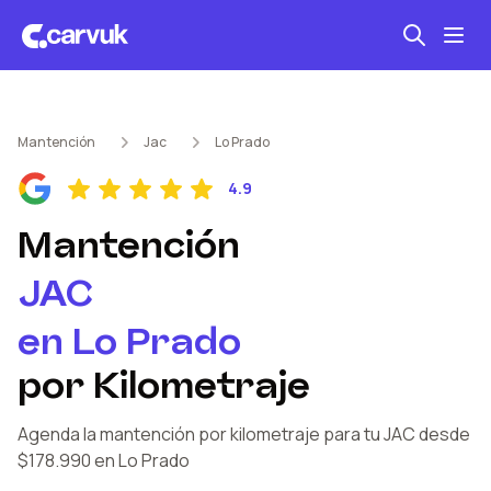
Seguro automotriz
Mantención
Jac
Lo Prado
Mantención kilometraje
4.9
Revisión técnica
Mantención
JAC
en
Lo Prado
por Kilometraje
Agenda la mantención por kilometraje
para tu JAC
desde
$178.990
en Lo Prado