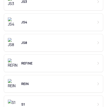
JS3
JS4
JS8
REFINE
REIN
S1