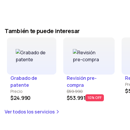
También te puede interesar
Grabado de
Revisión pre-
Re
Pr
patente
compra
$
Precio
$59.990
$24.990
$53.991
10% OFF
Ver todos los servicios