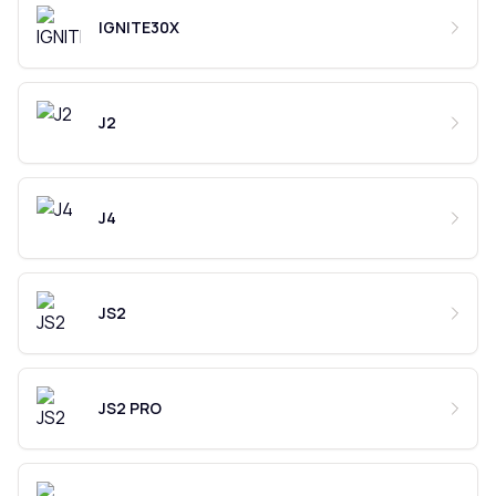
IGNITE30X
J2
J4
JS2
JS2 PRO