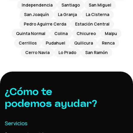
Independencia
Santiago
San Miguel
San Joaquín
La Granja
La Cisterna
Pedro Aguirre Cerda
Estación Central
Quinta Normal
Colina
Chicureo
Maipu
Cerrillos
Pudahuel
Quilicura
Renca
Cerro Navia
Lo Prado
San Ramón
¿Cómo te
podemos ayudar?
Servicios