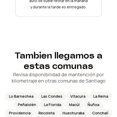
auto se suele retirar en la mañana
y durante la tarde es entregado.
Tambien llegamos a
estas comunas
Revisa disponibilidad de mantención por
kilometraje en otras comunas de Santiago
Lo Barnechea
Las Condes
Vitacura
La Reina
Peñalolén
La Florida
Macúl
Ñuñoa
Providencia
Recoleta
Huechuraba
Conchalí