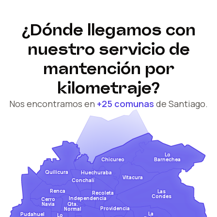
¿Dónde llegamos con
nuestro servicio de
mantención por
kilometraje?
Nos encontramos en
+25 comunas
de Santiago.
Lo
Barnechea
Chicureo
Quilicura
Huechuraba
Vitacura
Conchalí
Renca
Las
Recoleta
Condes
Independencia
Cerro
Qta.
Navia
Providencia
Normal
La
Pudahuel
Lo