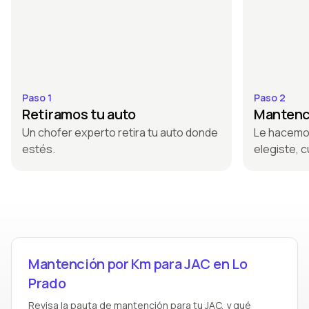
Paso 1
Paso 2
Retiramos tu auto
Mantenci
Un chofer experto retira tu auto donde
Le hacemo
estés.
elegiste, c
Mantención por Km para JAC en Lo
Prado
Revisa la pauta de mantención para tu JAC, y qué