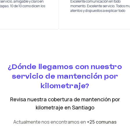
y buen servicio, amigable y claro en
Excelente comunicación en to
das las etapas. 10 de 10 como dicen los
momento. Excelente servicio.
os
atentos y dispuestos a explicar
¿Dónde llegamos con nuestro
servicio de mantención por
kilometraje?
Revisa nuestra cobertura
de mantención por
kilometraje
en
Santiago
Actualmente nos encontramos en
+25 comunas