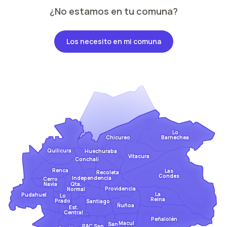
¿No estamos en tu comuna?
Los necesito en mi comuna
Lo
Barnechea
Chicureo
Quilicura
Huechuraba
Vitacura
Conchalí
Renca
Las
Recoleta
Condes
Independencia
Cerro
Qta.
Navia
Providencia
Normal
La
Pudahuel
Lo
Reina
Prado
Santiago
Ñuñoa
Est.
Central
Peñalolén
Macul
San
San
PAC