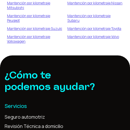
Mantención por kilometraje
Mantención por kilometraje
Nissan
Mitsubishi
Mantención por kilometraje
Mantención por kilometraje
Peugeot
Subaru
Mantención por kilometraje
Suzuki
Mantención por kilometraje
Toyota
Mantención por kilometraje
Mantención por kilometraje
Volvo
Volkswagen
¿Cómo te
podemos ayudar?
Servicios
Seguro automotriz
Revisión Técnica a domicilio