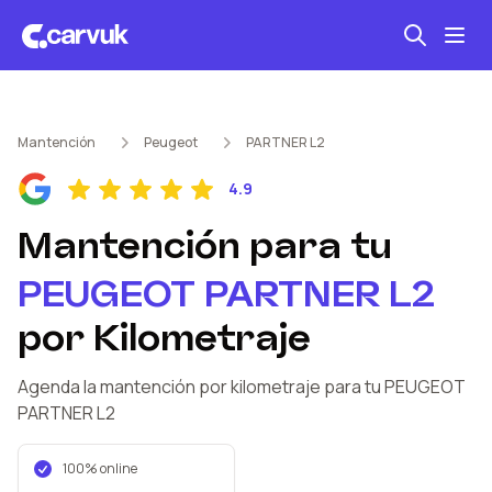
Seguro automotriz
Mantención
Peugeot
PARTNER L2
Mantención kilometraje
4.9
Revisión técnica
Mantención
para tu
PEUGEOT
PARTNER L2
por Kilometraje
Agenda la mantención por kilometraje
para tu PEUGEOT
PARTNER L2
100% online