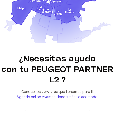
Cerrillos
Joaquín
Miguel
Lo
Maipú
Espejo
La
La
La
Cisterna
Florida
Granja
¿Necesitas ayuda
con tu
PEUGEOT PARTNER
L2
?
Conoce los
servicios
que tenemos para ti.
Agenda online y vamos donde más te acomode.